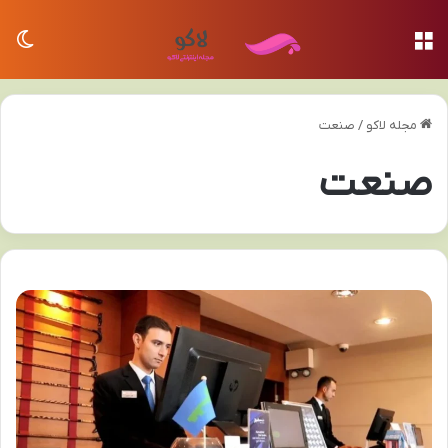
منو
تغی
مجله لاکو
/
صنعت
صنعت