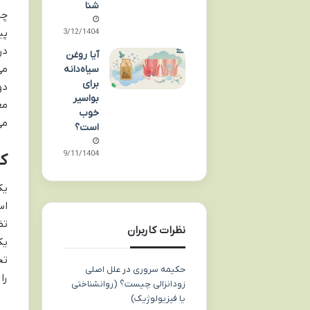
شنا
چش
پی
03/12/1404
در
آیا روغن
می
سیاه‌دانه
برای
دو
بواسیر
مع
خوب
می
است؟
29/11/1404
ک
یک
اس
تض
نظرات کاربران
یک
تج
حکیمه سروری
در
علل اصلی
را
زودانزالی چیست؟ (روانشناختی
یا فیزیولوژیک)