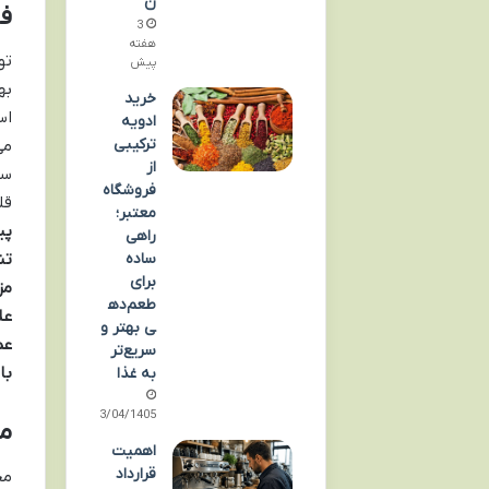
ن
فر
3
هفته
تو
پیش
خرید
اس
ادویه
ترکیبی
می
از
سی
فروشگاه
قل
معتبر؛
پی
راهی
ساده
تن
برای
مز
طعم‌ده
عل
ی بهتر و
عم
سریع‌تر
با
به غذا
13/04/1405
م
اهمیت
قرارداد
مح