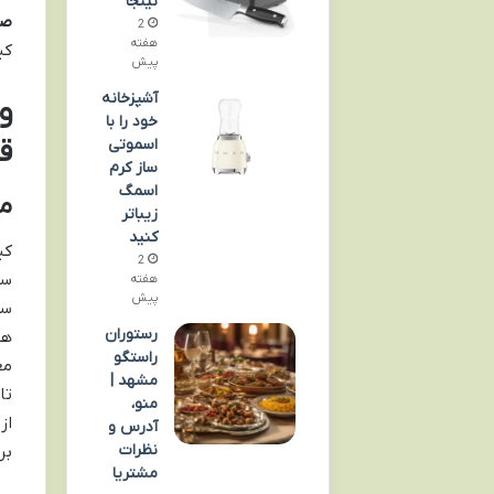
نینجا
صن
2
هفته
کی
پیش
آشپزخانه
خود را با
ق
اسموتی
ساز کرم
اسمگ
مو
زیباتر
کنید
کی
2
سی
هفته
پیش
رستوران
هس
راستگو
مشهد |
تا
منو،
از
آدرس و
نظرات
بر
مشتریا