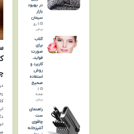
در بهبود
بازار
سیمان
5 روز
پیش
گلاب
برای
صورت:
ک
فواید،
کاربرد و
روش
چرا
استفاده
صحیح
در
2
رس
هفته
پیش
کا
ای
راهنمای
ست
دگ
چاقوی
اج
آشپزخانه
مع