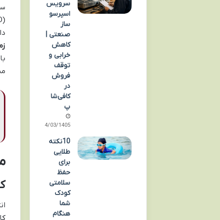
سرویس
سل
اسپرسو
ساز
دا
صنعتی |
کاهش
زم
خرابی و
با
توقف
مش
فروش
در
کافی‌شا
پ
24/03/1405
10نکته
طلایی
م
برای
حفظ
کا
سلامتی
کودک
شما
ان
هنگام
کا