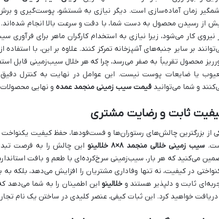
مگیر زمان آماده‌سازی است. دیگر نیازی به شستشو، پوست‌گیری و برش
ش از رسیدن محصول به دست شما، با دقت و سرعت بالا انجام شده‌اند. 
 نیروی کار می‌شود، زیرا نیازی به استخدام کارگران ماهر برای فرآوری س
‌توانند بر سایر جنبه‌های آشپزخانه تمرکز کنند. علاوه بر این، با استفاده از
رریز محصول تقریباً به صفر می‌رسد، چرا که هر خلال سیب‌زمینی قابل اس
یوب یا ضایعات پوست نیست. این عوامل در نهایت به کنترل دقیق ه
‌کنند و شما می‌توانید
قیمت سیب زمینی منجمد عمده
و نهایی محصولات خ
یفیت ثابت و رضایت مشتری
ی از بزرگترین چالش‌های رستوران‌ها و فست‌فودها، حفظ کیفیت یکنواخت
ت.
سیب زمینی خلالی منجمد ۸×۸
خلالینو
این چالش را به فرصت تبدیل
مین می‌کنید که هر بار، سیب‌زمینی سرخ‌کرده‌ای با طعم و بافت استاندار
نواختی در کیفیت، نه تنها وفاداری مشتریان را افزایش می‌دهد، بلکه به ب
ربه‌ای ثابت و دلپذیر هستند و
خلالینو
این اطمینان را به شما می‌دهد که
 دریافت خواهید کرد. این ثبات کیفی، عنصر کلیدی در ساختن یک نام تجا