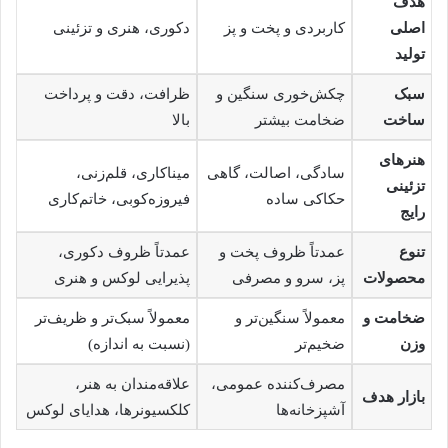
هدف
اصلی
کاربردی و پخت و پز
دکوری، هنری و تزئینی
تولید
سبک
چکش‌خوری سنگین و
ظرافت، دقت و پرداخت
ساخت
ضخامت بیشتر
بالا
هنرهای
سادگی، اصالت، گاهی
میناکاری، قلم‌زنی،
تزئینی
حکاکی ساده
فیروزه‌کوبی، خاتم‌کاری
رایج
تنوع
عمدتاً ظروف پخت و
عمدتاً ظروف دکوری،
محصولات
پز، سرو و مصرفی
پذیرایی لوکس و هنری
ضخامت و
معمولاً سنگین‌تر و
معمولاً سبک‌تر و ظریف‌تر
وزن
ضخیم‌تر
(نسبت به اندازه)
مصرف‌کننده عمومی،
علاقه‌مندان به هنر،
بازار هدف
آشپزخانه‌ها
کلکسیونرها، هدایای لوکس