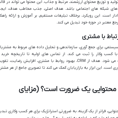
تولید و توزیع محتوای ارزشمند، مرتبط و جذاب. این محتوا می تواند در قال
ست های شبکه های اجتماعی باشد. هدف اصلی، جذب مخاطب هدف، ایجا
ار است. این رویکرد، برخلاف تبلیغات مستقیم، بر آموزش و ارائه راهکا
رجع معتبر در حوزه خود تبدیل می کند.
تم مدیریت ارتباط با مشتری یا CRM، سیستمی برای جمع آوری، سازماندهی و تحلیل داده های مربوط به مشتری
ا کسب وکار را ثبت می کند. از تماس های اولیه تا تاریخچه خرید 
بازخوردهای پشتیبانی، همه در CRM ذخیره می شود. هدف از CRM، بهبود روابط با مشتری، افزایش رضایت، تق
ی است. این ابزار به بازاریابان کمک می کند تا تصویری جامع از هر مشتر
 و بازاریابی محتوایی یک ضرورت است؟ (مزایای
 بازاریابی محتوایی، فراتر از یک گزینه، به ضرورتی استراتژیک برای هر کسب وکاری تبدی
 همراه دارد که در ادامه به تفصیل به آن ها می پردازیم.