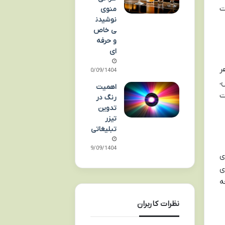
ت
منوی
نوشیدن
ی خاص
و حرفه
ای
ر
10/09/1404
،
اهمیت
ت
رنگ در
تدوین
تیزر
تبلیغاتی
09/09/1404
وای
ی
ه
نظرات کاربران