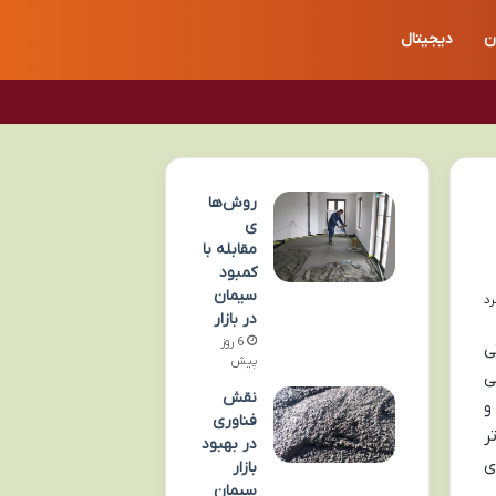
ن
دیجیتال
روش‌ها
ی
مقابله با
کمبود
سیمان
در بازار
6 روز
صری حیاتی
پیش
ی
نقش
 دقیق و
فناوری
ر
در بهبود
ی
بازار
سیمان