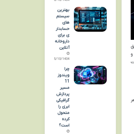
10/10/1404
بهترین
سیستم‌
های
حسابدار
ی برای
داروخانه
ق
آنلاین
و
05/10/1404
ت
چرا
ویندوز
11
مسیر
پردازش
 از مفاهیم پایه داشته باشیم. بازاریابی محتوایی و CRM هر
گرافیکی
ابری را
متحول
کرده
است؟