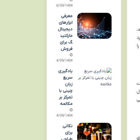
26/09/1404
معرفی
ابزارهای
دیجیتال
،
مارکتین
د
گ برای
ا
فروش
14/09/1404
یادگیری
سریع
ت
زبان
چینی با
ه، احتمال
تمرکز بر
ی
مکالمه
14/09/1404
نکاتی
برای
ی
طراحی