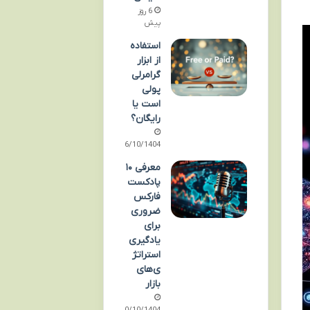
6 روز
پیش
استفاده
از ابزار
گرامرلی
پولی
است یا
رایگان؟
16/10/1404
معرفی ۱۰
پادکست
فارکس
ضروری
برای
یادگیری
استراتژ
ی‌های
بازار