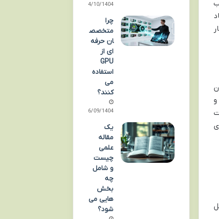
ب
04/10/1404
د
چرا
ر
متخصص
ان حرفه
ای از
GPU
استفاده
می
ان
کنند؟
و
26/09/1404
ویت
ی
یک
مقاله
علمی
چیست
و شامل
چه
بخش
هایی می
ل
شود؟