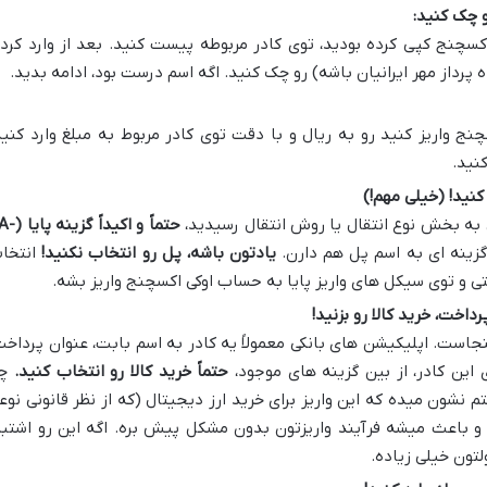
و چک کنید:
 اکسچنج کپی کرده بودید، توی کادر مربوطه پیست کنید. بعد از وارد کرد
 پرداز مهر ایرانیان باشه) رو چک کنید. اگه اسم درست بود، ادامه بدید.
نج واریز کنید رو به ریال و با دقت توی کادر مربوط به مبلغ وارد کنید
نید.
ی به بخش نوع انتقال یا روش انتقال رسیدید،
حتماً و اکیداً گزی
زینه ای به اسم پل هم دارن.
یادتون باشه، پل رو انتخاب نکنید!
انتخا
ی و توی سیکل های واریز پایا به حساب اوکی اکسچنج واریز بشه.
نجاست. اپلیکیشن های بانکی معمولاً یه کادر به اسم بابت، عنوان پرداخت
این کادر، از بین گزینه های موجود،
حتماً خرید کالا رو انتخاب کنید.
چر
 نشون میده که این واریز برای خرید ارز دیجیتال (که از نظر قانونی نوع
 باعث میشه فرآیند واریزتون بدون مشکل پیش بره. اگه این رو اشتبا
تون خیلی زیاده.