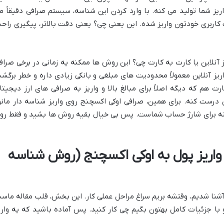
یز شما تولید می کنه. با وارد کردن این شناسه، سیستم صرافی دقیقاً م
کاربری خودتون واریز شده. این یعنی چی؟ یعنی دقت بالاتر، پیگیری راح
نلاین یا کارت به کارت چی؟ این روش ها ممکنه یه زمانی در برخی صراف
ریز آنلاین معمولاً محدودیت های مبلغی و بانکی زیادی داره و خطر برگش
 هم که دیگه اصلاً برای مبالغ بالا و واریز به صرافی های ارز دیجیتا
 درست کنه. برای همین، صرافی اوکی اکسچنج روی واریز شناسه دار مانو
ینه برای شارژ حساب شماست. پس بی خیال بقیه روش ها بشید و فقط رو
ل واریز پول به اوکی اکسچنج (روش شناسه
ر آشنا شدیم، وقتشه بریم سراغ مراحل عملی کار. این بخش، قلب مقاله ماس
 با جزئیات کامل بهتون بگیم چی کار کنید. پس آماده باشید که یه واری