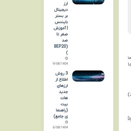
ارز
دیجیتال
بر بستر
بایننس
| آموزش
صفر تا
صد
(BEP20
)
ی
ا
09/08/1404
3 روش
اطلاع از
ارزهای
جدید
)
هات
بیت
(راهنما
ی جامع)
ً
06/08/1404