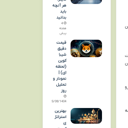
هر آنچه
باید
بدانید
4
ن
هفته
پیش
قیمت
دقیق
شیبا
ت
کوین
ن
(لحظه
ای) |
نمودار و
تحلیل
اهی اوقات از منوی کناری)، گزینه ای به اسم کیف پول یا Wallet رو
روز
15/08/1404
صفحه
بهترین
استراتژ
ی