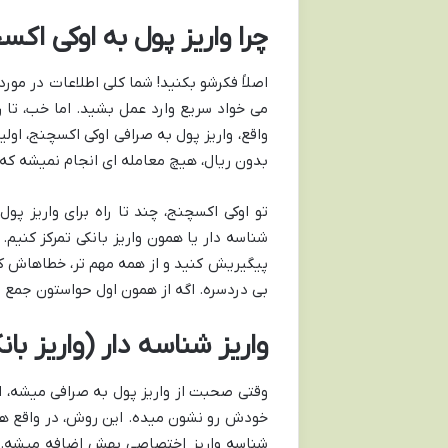
چرا واریز پول به اوکی اک
اصلاً فکرشو بکنید! شما کلی اطلاعات در مور
می خواد سریع وارد عمل بشید. اما خب، تا 
واقع، واریز پول به صرافی اوکی اکسچنج، اول
بدون ریال، هیچ معامله ای انجام نمیشه که
تو اوکی اکسچنج، چند تا راه برای واریز پو
شناسه دار یا همون واریز بانکی تمرکز کنیم
پیگیریش کنید و از همه مهم تر، خطاهاش کمتر
بی دردسره. اگه از همون اول حواستون جمع ب
واریز شناسه دار (واریز ب
وقتی صحبت از واریز پول به صرافی میشه، ا
خودش رو نشون میده. این روش، در واقع همون
شناسه واریز اختصاصی بهش اضافه میشه. ح