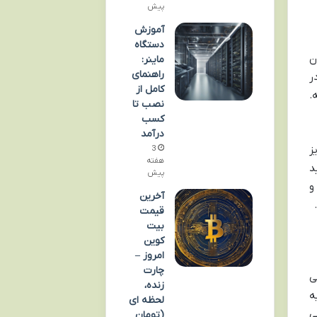
پیش
آموزش
دستگاه
ن
ماینر:
راهنمای
ر
کامل از
.
نصب تا
کسب
درآمد
ز
3
هفته
د
پیش
و
آخرین
قیمت
بیت
کوین
امروز –
چارت
ی
زنده،
ه
لحظه ای
ی
(تومان