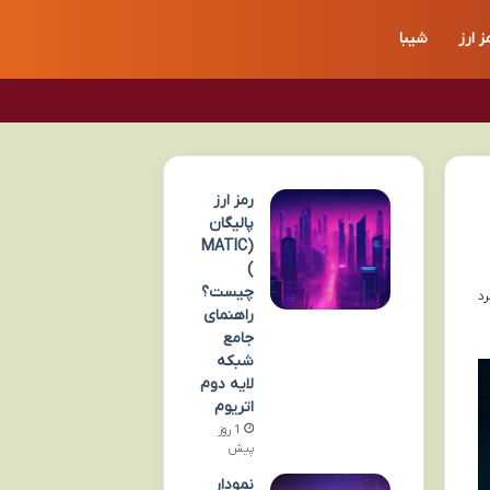
ز ارز
شیبا
رمز ارز
پالیگان
(MATIC
)
چیست؟
راهنمای
جامع
شبکه
لایه دوم
اتریوم
1 روز
پیش
نمودار