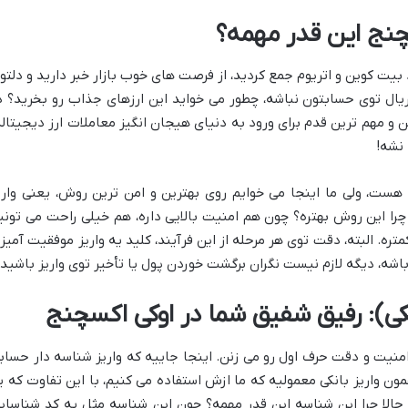
سچنج این قدر مهمه؟
د بیت کوین و اتریوم جمع کردید، از فرصت های خوب بازار خبر دارید و دلتو
ریال توی حسابتون نباشه، چطور می خواید این ارزهای جذاب رو بخرید؟ د
ین و مهم ترین قدم برای ورود به دنیای هیجان انگیز معاملات ارز دیجیتاله
 نشه!
ل هست، ولی ما اینجا می خوایم روی بهترین و امن ترین روش، یعنی واری
. چرا این روش بهتره؟ چون هم امنیت بالایی داره، هم خیلی راحت می تونی
ه. البته، دقت توی هر مرحله از این فرآیند، کلید یه واریز موفقیت آمیز 
اشه، دیگه لازم نیست نگران برگشت خوردن پول یا تأخیر توی واریز باشید.
انکی): رفیق شفیق شما در اوکی اکسچنج
منیت و دقت حرف اول رو می زنن. اینجا جاییه که واریز شناسه دار حساب
 واریز بانکی معمولیه که ما ازش استفاده می کنیم، با این تفاوت که ی
الا چرا این شناسه این قدر مهمه؟ چون این شناسه مثل یه کد شناسای