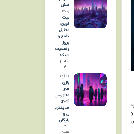
هش
ریت
بیت
کوین:
تحلیل
جامع و
بروز
وضعیت
شبکه
4 روز
پیش
دانلود
بازی
های
متاورسی
۲۰۲۴:
ه
جدیدتری
و
ن و
رایگان
ن
2
هفته