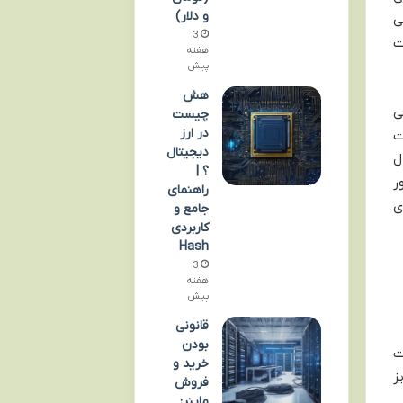
و دلار)
ی
3
ت
هفته
پیش
هش
ی
چیست
در ارز
ت
دیجیتال
ل
؟ |
ر
راهنمای
ی
جامع و
کاربردی
Hash
3
هفته
پیش
قانونی
بودن
ت
خرید و
ز
فروش
ماینر: