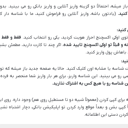
 میشه، احتمالاً دو گزینه واریز آنلاین و واریز بانکی رو می بینید. بدو
کنید.
(یادتون باشه، واریز آنلاین رو فراموش کنید، ما با شناسه دار کا
کنید:
 توی اوکی اکسچنج احراز هویت کردید، یکی رو انتخاب کنید.
فقط و فقط ا
 و قبلاً تو اوکی اکسچنج تایید شده.
اگر چند تا کارت دارید، مطمئن بشی
 باهاش پول واریز کنید.
ید:
ت شناسه یا مشابه اون کلیک کنید. حالا یه صفحه جدید باز میشه که تو
 رو می بینید. این شناسه واریز، برای هر بار واریز شما منحصر به فرده 
ن شناسه رو با هیچ کس به اشتراک نذارید.
ه برای کپی کردن (معمولاً شبیه دو تا مستطیل روی هم) وجود داره. روی ای
 کپی بشن و بعداً موقع وارد کردن تو اپلیکیشن بانکی، دچار اشتباه نشید
ردن دستی این اطلاعاته.