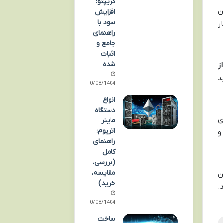
کریپتو:
ن
افزایش
سود با
ر
راهنمای
جامع و
اثبات
شده
ز
د
10/08/1404
انواع
دستگاه
ی
ماینر
اتریوم:
و
راهنمای
کامل
(بررسی،
مقایسه،
ن
خرید)
.
10/08/1404
ساخت