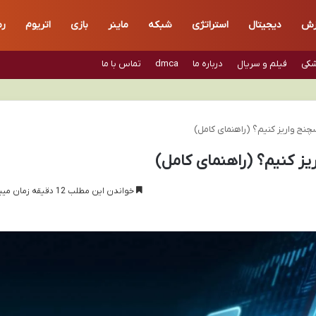
زش
دیجیتال
استراتژی
شبکه
ماینر
بازی
اتریوم
رم
شکی
فیلم و سریال
درباره ما
dmca
تماس با ما
چنج واریز کنیم؟ (راهنمای کامل)
یز کنیم؟ (راهنمای کامل)
خواندن این مطلب 12 دقیقه زمان میبرد