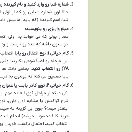
شماره شبا رو وارد کنید و نام گیرنده ر
حالا اون شماره شبایی رو که از اوکی
شبا، اسم گیرنده (که باید آماتیس داده
مبلغ واریزی رو بنویسید:
مقدار پولی که می خواید به اوکی اکسچ
حواستون باشه که عدد رو درست وارد ک
گام حیاتی ۱: نوع انتقال رو پایا انتخاب کنید! (خیلی مهم!)
این مرحله رو اصلاً شوخی نگیرید! وقت
YA) رو انتخاب کنید.
بعضی بانک ها گ
پایا تضمین می کنه که پولتون به درست
گام حیاتی ۲: توی کادر بابت یا عنوان پرداخت، خرید کالا رو بزنید!
یکی دیگه از مراحل فوق العاده مهم ای
شرح تراکنش یا مشابه اون دارن. توی 
اینقدر مهمه؟ چون این گزینه به سیستم
خرید کالا محسوب میشه) انجام شده و
انتخاب کنید، احتمال برگشت خوردن پول