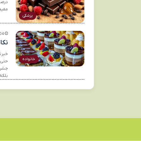
درصد)
مفید
پزشکی
04
نکا
خبرن
خانواده
حتی 
جشن‌ه
بلکه