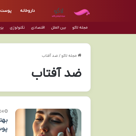
داروخانه
پوست
مجله لاکو
بین الملل
اقتصادی
تکنولوژی
پز
مجله لاکو
/
ضد آفتاب
ضد آفتاب
04
بهت
پو