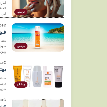
کلاژ
انعط
پزشکی
این 
04
فلوئ
پزشکی
زنان
03
بهت
همان
پزشکی
های 
03