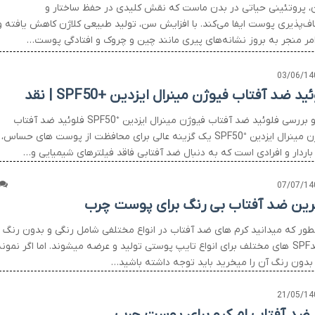
ن، پروتئینی حیاتی در بدن ماست که نقش کلیدی در حفظ ساختار و
اف‌پذیری پوست ایفا می‌کند. با افزایش سن، تولید طبیعی کلاژن کاهش یافته و
امر منجر به بروز نشانه‌های پیری مانند چین و چروک و افتادگی پوست…
03/06/14
ید ضد آفتاب فیوژن مینرال ایزدین +SPF50 | نقد
نقد و بررسی فلوئید ضد آفتاب فیوژن مینرال ایزدین ⁺SPF50 فلوئید ضد آفتاب
فیوژن مینرال ایزدین ⁺SPF50 یک گزینه عالی برای محافظت از پوست های حساس،
 باردار و افرادی است که به دنبال ضد آفتابی فاقد فیلترهای شیمیایی و…
07/07/14
رین ضد آفتاب بی رنگ برای پوست چرب
طور که میدانید کرم های ضد آفتاب در انواع مختلفی شامل رنگی و بدون رنگ ب
درصدSPF های مختلف برای انواع تایپ پوستی تولید و عرضه میشوند. اما اگر نمون
بدون رنگ آن را میخرید باید توجه داشته باشید…
21/05/14