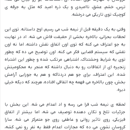
ترس، خشم، عشق، ناامیدی و یک ذره امید که مثل یه جرقه ی
کوچیک توی تاریکی می درخشه.
وقتی به یک دقیقه قبل از نیمه شب می رسیم، اوج داستانه. توی این
لحظات بحرانی، بالاخره بخشی از حقیقت فاش می شه. اد در نهایت
به جو اعتراف می کنه که توی اون اتفاق نقش داشته، اما نه اون
نقشی که سیستم قضایی فکر می کنه. اون توضیح می ده که چطور
توی یه شرایط وحشتناک، اشتباهی مرتکب شده و چطور این اشتباه
زنجیره ای از اتفاقات رو به دنبال داشته که منجر به محکومیتش
شده. این اعتراف، برای جو هم دردناکه و هم یه جورایی آرامش
بخش، چون بالاخره می فهمه چه اتفاقی افتاده، هرچند که دیگه خیلی
دیره.
لحظه ی نیمه شب فرا می رسه و اد اعدام می شه. این بخش با
جزئیات تلخ و تکان دهنده توصیف می شه، اما بیشتر از اتفاق
فیزیکی، روی تاثیر روانی و عاطفی روی جو متمرکز می شه. سارا
کروسان نشون می ده که مجازات اعدام فقط یه نفر رو نمی کشه،