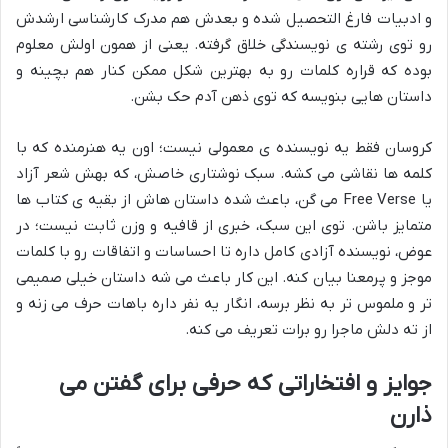
و ادبیات فارغ التحصیل شده و بعدش هم مدرک کارشناسی ارشدش
رو توی رشته ی نویسندگی خلاق گرفته. یعنی از همون اولش معلوم
بوده که قراره کلمات رو به بهترین شکل ممکن کنار هم بچینه و
داستان هایی بنویسه که توی ذهن آدم حک بشن.
کروسان فقط یه نویسنده ی معمولی نیست؛ اون یه هنرمنده که با
کلمه ها نقاشی می کشه. سبک نوشتاری خاصش، که بهش شعر آزاد
یا Free Verse می گن، باعث شده داستان هاش از بقیه ی کتاب ها
متمایز باشن. توی این سبک، خبری از قافیه و وزن ثابت نیست؛ در
عوض، نویسنده آزادی کامل داره تا احساسات و اتفاقات رو با کلمات
موجز و پرمعنا بیان کنه. این کار باعث می شه داستان خیلی صمیمی
تر و ملموس تر به نظر برسه، انگار یه نفر داره باهات حرف می زنه و
از ته دلش ماجرا رو برات تعریف می کنه.
جوایز و افتخاراتی که حرفی برای گفتن می
ذارن