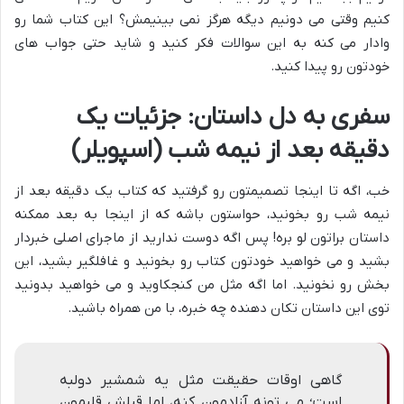
کنیم وقتی می دونیم دیگه هرگز نمی بینیمش؟ این کتاب شما رو
وادار می کنه به این سوالات فکر کنید و شاید حتی جواب های
خودتون رو پیدا کنید.
سفری به دل داستان: جزئیات یک
دقیقه بعد از نیمه شب (اسپویلر)
خب، اگه تا اینجا تصمیمتون رو گرفتید که کتاب یک دقیقه بعد از
نیمه شب رو بخونید، حواستون باشه که از اینجا به بعد ممکنه
داستان براتون لو بره! پس اگه دوست ندارید از ماجرای اصلی خبردار
بشید و می خواهید خودتون کتاب رو بخونید و غافلگیر بشید، این
بخش رو نخونید. اما اگه مثل من کنجکاوید و می خواهید بدونید
توی این داستان تکان دهنده چه خبره، با من همراه باشید.
گاهی اوقات حقیقت مثل یه شمشیر دولبه
است؛ می تونه آزادمون کنه، اما قبلش قلبمون