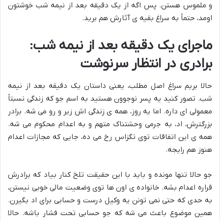
و ملموس هستن. پس اگه از یک دقیقه بعد از نیمه شب خوشتون
اومد، حتماً به سراغ بقیه ی آثارش هم برید.
ماجرای یک دقیقه بعد از نیمه شب:
برادری در انتظار سرنوشت
حالا بریم سراغ اصل مطلب، یعنی داستان یک دقیقه بعد از نیمه
شب. تصور کنید یه پسر نوجوون هستید به اسم جو که زندگی نسبتاً
معمولی ای داره. اما یه روز، همه ی زندگی اش زیر و رو می شه. برادر
بزرگترش، اد، به جرمی وحشتناک متهم و به اعدام محکوم می شه.
همه ی این اتفاقات توی تگزاس رخ می ده، جایی که مجازات اعدام
هنوز هم رایجه.
جو حالا تنها مونده و باید با این حقیقت تلخ کنار بیاد که برادرش
قراره اعدام بشه. خانواده ی اون ها توی وضعیت مالی خوبی نیستن،
به حدی که حتی نمی تونن یه وکیل درست و حسابی برای اد بگیرن.
همین موضوع باعث می شه که جو حسابی تحت فشار باشه. حالا