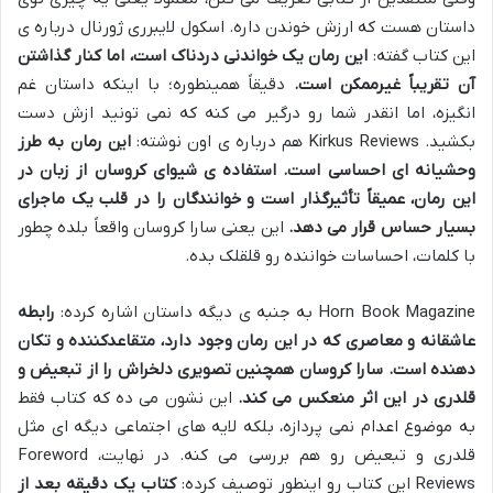
داستان هست که ارزش خوندن داره. اسکول لایبرری ژورنال درباره ی
این کتاب گفته:
این رمان یک خواندنی دردناک است، اما کنار گذاشتن
آن تقریباً غیرممکن است.
دقیقاً همینطوره؛ با اینکه داستان غم
انگیزه، اما انقدر شما رو درگیر می کنه که نمی تونید ازش دست
بکشید. Kirkus Reviews هم درباره ی اون نوشته:
این رمان به طرز
وحشیانه ای احساسی است. استفاده ی شیوای کروسان از زبان در
این رمان، عمیقاً تأثیرگذار است و خوانندگان را در قلب یک ماجرای
بسیار حساس قرار می دهد.
این یعنی سارا کروسان واقعاً بلده چطور
با کلمات، احساسات خواننده رو قلقلک بده.
Horn Book Magazine به جنبه ی دیگه داستان اشاره کرده:
رابطه
عاشقانه و معاصری که در این رمان وجود دارد، متقاعدکننده و تکان
دهنده است. سارا کروسان همچنین تصویری دلخراش را از تبعیض و
قلدری در این اثر منعکس می کند.
این نشون می ده که کتاب فقط
به موضوع اعدام نمی پردازه، بلکه لایه های اجتماعی دیگه ای مثل
قلدری و تبعیض رو هم بررسی می کنه. در نهایت، Foreword
Reviews این کتاب رو اینطور توصیف کرده:
کتاب یک دقیقه بعد از