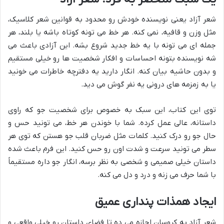
شعر آزاد یعنی نویسنده خودش رو محدود به قوانین شعر کلاسیک،
مثل وزن و قافیه، نمی کنه. هر خط می تونه کوتاه باشه یا بلند، هر
جمله ای می تونه با یه خط جدید شروع بشه. این آزادی باعث می
شه نویسنده بتونه احساسات و افکار شخصیت ها رو خیلی مستقیم
و بدون حاشیه بیان کنه. انگار دارید یه دفترچه خاطرات می خونید
یا به زمزمه های درونی یه نفر گوش می دید.
توی این کتاب، این سبک به خصوص برای شخصیت جو که راوی
داستانه، عالی عمل کرده. شما با خوندن هر خط، می تونید حس و
حال جو رو درک کنید. کلمات مثل ضربان قلب جو هستن که توی هر
سطر می تونید سرعت و شدت اون رو حس کنید. این فرم باعث شده
داستان خیلی صمیمی و شخصی به نظر برسه، انگار جو داره مستقیماً
با شما حرف می زنه و درد و دل می کنه.
ایجاد همذات پنداری عمیق
شعر آزاد به کروسان اجازه می ده تا فضای داستان رو خیلی واقعی و