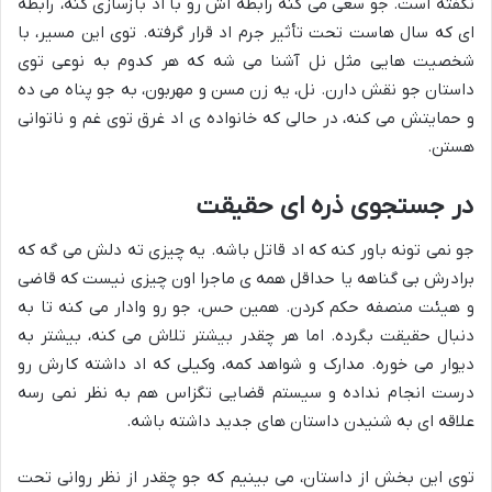
نگفته است. جو سعی می کنه رابطه اش رو با اد بازسازی کنه، رابطه
ای که سال هاست تحت تأثیر جرم اد قرار گرفته. توی این مسیر، با
شخصیت هایی مثل نل آشنا می شه که هر کدوم به نوعی توی
داستان جو نقش دارن. نل، یه زن مسن و مهربون، به جو پناه می ده
و حمایتش می کنه، در حالی که خانواده ی اد غرق توی غم و ناتوانی
هستن.
در جستجوی ذره ای حقیقت
جو نمی تونه باور کنه که اد قاتل باشه. یه چیزی ته دلش می گه که
برادرش بی گناهه یا حداقل همه ی ماجرا اون چیزی نیست که قاضی
و هیئت منصفه حکم کردن. همین حس، جو رو وادار می کنه تا به
دنبال حقیقت بگرده. اما هر چقدر بیشتر تلاش می کنه، بیشتر به
دیوار می خوره. مدارک و شواهد کمه، وکیلی که اد داشته کارش رو
درست انجام نداده و سیستم قضایی تگزاس هم به نظر نمی رسه
علاقه ای به شنیدن داستان های جدید داشته باشه.
توی این بخش از داستان، می بینیم که جو چقدر از نظر روانی تحت