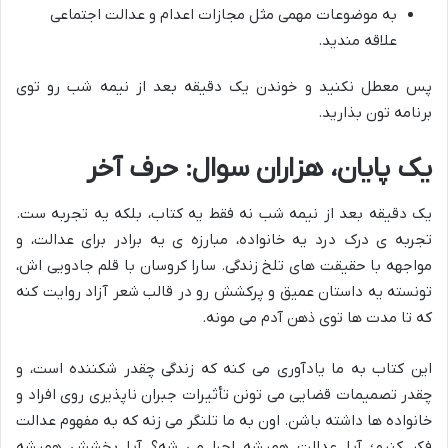
به موضوعات مهمی مثل مجازات اعدام و عدالت اجتماعی
علاقه مندید.
پس معطل نکنید و خوندن یک دقیقه بعد از نیمه شب رو توی
برنامه تون بذارید.
یک پایان، هزاران سوال: حرف آخر
یک دقیقه بعد از نیمه شب نه فقط یه کتاب، بلکه یه تجربه ست.
تجربه ی درک درد یه خانواده، مبارزه ی یه برادر برای عدالت، و
مواجهه با حقیقت های تلخ زندگی. سارا کروسان با قلم جادویی اش،
تونسته یه داستان عمیق و پرکشش رو در قالب شعر آزاد روایت کنه
که تا مدت ها توی ذهن آدم می مونه.
این کتاب به ما یادآوری می کنه که زندگی چقدر شکننده است، و
چقدر تصمیمات قضایی می تونن تأثیرات جبران ناپذیری روی افراد و
خانواده ها داشته باشن. اون به ما تلنگر می زنه که به مفهوم عدالت
فکر کنیم؛ آیا عدالت همیشه اجرا می شه؟ آیا بخشش همیشه