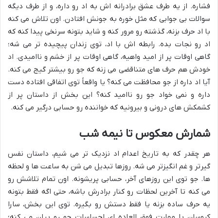
فشاره. از یه طرف عشق برادرانه اش به اد رو داره، و از طرف دیگه
سوالات بی جوابی که مثل خوره به جونش افتادن. اون تلاش می کنه
با اد حرف بزنه، گذشته رو مرور کنه و شاید بتونه سرنخی پیدا کنه که
اد رو نجات بده. رابطه اش با اد، توی زندان پیچیده تر می شه؛
گاهی اوقات پر از امید واهیه، گاهی اوقات پر از خشم و ناامیدی. اد
خودش هم حرف های متناقضی می زنه که جو رو بیشتر گیج می کنه.
آیا اد داره از جو محافظت می کنه؟ یا واقعاً توی اتفاقی افتاده دست
داره و نمی خواد جو رو ناامید کنه؟ این بخش از داستان پر از
کشمکش های درونی و بیرونیه که خواننده رو حسابی درگیر می کنه.
شمارش معکوس تا نیمه شب
هر چقدر که به تاریخ اعدام اد نزدیک تر می شیم، داستان نفس
گیرتر و غم انگیزتر می شه. روزها تبدیل می شن به ساعت ها و لحظه
ها. جو توی این روزهای آخر، حسابی پریشونه. اون تمام تلاشش رو
می کنه تا آخرین لحظات رو کنار برادرش باشه، حتی اگه فقط بتونه
یه حرف ساده بزنه یا فقط دستش رو بگیره. توی این بخش، سارا
کروسان با مهارت فوق العاده ای احساسات جو رو بیان می کنه؛