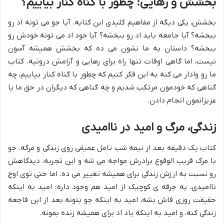
بخشش و رهایی: چطور با گناه کنار بیاییم؟
بخشش، یکی دیگه از مفاهیم کلیدی این کتابه. آیا جو می تونه اد رو
ببخشه؟ آیا جامعه باید اد رو ببخشه؟ آیا خود اد می تونه خودش رو
ببخشه؟ داستان به ما نشون می ده که بخشش همیشه آسون
نیست، اما گاهی اوقات تنها راه برای رهایی و آرامش درونیه. کتاب
ما رو وادار می کنه به این فکر کنیم که چطور با گناه کنار بیاییم، چه
گناهی که خودمون مرتکب شدیم و چه گناهی که دیگران در حق ما یا
عزیزانمون انجام دادن.
زندگی، مرگ و امید در ناامیدی
کتاب یک دقیقه بعد از نیمه شب تامل عمیقی روی زندگی و مرگه. جو
با مرگ قریب الوقوع برادرش مواجه می شه و این تجربه، دیدگاهش
رو نسبت به ارزش زندگی برای همیشه تغییر می ده. اما حتی توی اوج
ناامیدی، یه جرقه ی کوچیک از امید هم وجود داره؛ امید به اینکه
حقیقت روزی فاش بشه، امید به اینکه جو بتونه بعد از این فاجعه
زندگی کنه، و امید به اینکه یاد اد برای همیشه زنده بمونه.