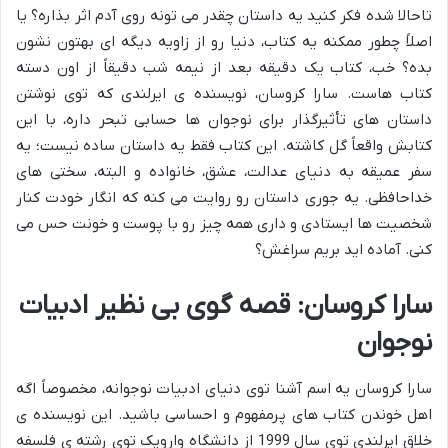
تاحالا شده فکر کنید یه داستان چقدر می تونه روی آدم اثر بذاره؟ یا
اصلاً چطور ممکنه یه کتاب، دنیا رو از زاویه دیگه ای بهتون نشون
بده؟ خب، کتاب یک دقیقه بعد از نیمه شب دقیقاً از اون دسته
کتاب هاست. سارا کروسان، نویسنده ی ایرلندی که توی نوشتن
داستان های تأثیرگذار برای نوجوان ها حسابی تبحر داره، با این
کتابش واقعاً گل کاشته. این کتاب فقط یه داستان ساده نیست؛ یه
سفر عمیقه به دنیای عدالت، عشق، خانواده و البته، سختی های
خداحافظی. یه جوری داستان رو روایت می کنه که انگار خودت کنار
شخصیت ها ایستادی و داری همه چیز رو با پوست و خونت حس می
کنی. آماده اید بریم سراغش؟
سارا کروسان: قصه گوی بی نظیر ادبیات
نوجوان
سارا کروسان یه اسم آشنا توی دنیای ادبیات نوجوانه، مخصوصاً اگه
اهل خوندن کتاب های پرمفهوم و احساسی باشید. این نویسنده ی
خلاق ایرلندی توی سال 1999 از دانشگاه وارویک توی رشته ی فلسفه