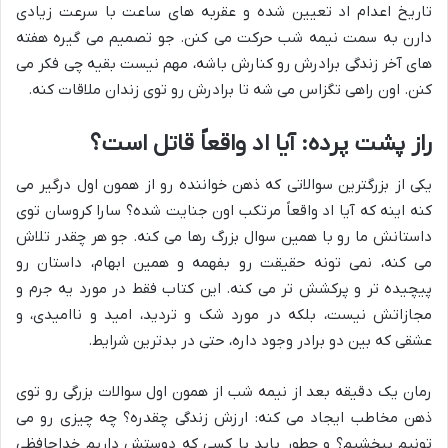
تاریخ اعدام اد تعیین شده و عقربه های ساعت با سرعت زیادی
دارن به سمت نیمه شب حرکت می کنن. جو تصمیم می گیره هفته
های آخر زندگی برادرش رو کنارش باشه، مهم نیست بقیه چی فکر می
کنن. اون راهی تگزاس می شه تا برادرش رو توی زندان ملاقات کنه.
راز پشت پرده: آیا اد واقعاً قاتل است؟
یکی از بزرگترین سوالاتی که ذهن خواننده رو از همون اول درگیر می
کنه اینه که آیا اد واقعاً مرتکب اون جنایت شده؟ سارا کروسان توی
داستانش ما رو با همین سوال بزرگ رها می کنه. جو هر چقدر تلاش
می کنه، نمی تونه حقیقت رو بفهمه و همین ابهام، داستان رو
پیچیده تر و پرکشش تر می کنه. این کتاب فقط در مورد یه جرم و
مجازاتش نیست، بلکه در مورد شک و تردید، امید و ناامیدی، و
عشقی که بین دو برادر وجود داره، حتی در بدترین شرایط.
رمان یک دقیقه بعد از نیمه شب از همون اول سوالات بزرگی رو توی
ذهن مخاطب ایجاد می کنه: ارزش زندگی چقدره؟ چه چیزی رو می
تونیم ببخشیم؟ و چطور باید با کسی که دوستش داریم خداحافظی