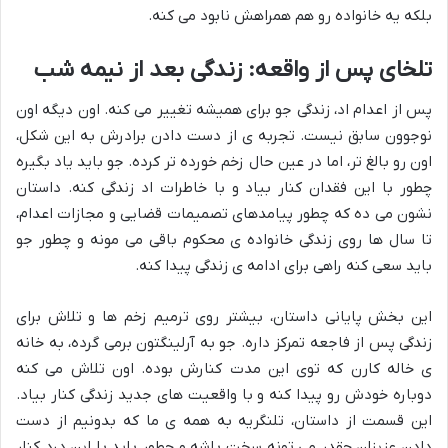
بلکه یه خانواده رو هم همراهش نابود می کنه.
تلخای پس از واقعه: زندگی بعد از نیمه شب
پس از اعدام اد، زندگی جو برای همیشه تغییر می کنه. اون دیگه اون
نوجوون سابق نیست. تجربه ی از دست دادن برادرش به این شکل،
اون رو بالغ تر، اما در عین حال زخم خورده تر کرده. جو باید یاد بگیره
چطور با این فقدان کنار بیاد و با خاطرات اد زندگی کنه. داستان
نشون می ده که چطور پیامدهای تصمیمات قضایی و مجازات اعدام،
تا سال ها روی زندگی خانواده ی محکوم باقی می مونه و چطور جو
باید سعی کنه راهی برای ادامه ی زندگی پیدا کنه.
این بخش پایانی داستان، بیشتر روی ترمیم زخم ها و تلاش برای
زندگی پس از فاجعه تمرکز داره. جو به آرلینگتون برمی گرده، به خانه
ی خاله کارن که توی این مدت کنارش بوده. اون تلاش می کنه
دوباره خودش رو پیدا کنه و با واقعیت های جدید زندگی کنار بیاد.
این قسمت از داستان، تلنگریه به همه ی ما که بدونیم از دست
دادن عزیزان چقدر می تونه سخت باشه و چطور باید با این درد کنار