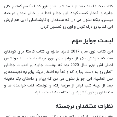
کتاب یک دقیقه بعد از نیمه شب همونطور که قبلاً هم گفتیم، کلی
جایزه و افتخار کسب کرده. این جوایز فقط برای خالی نبودن عریضه
نیستن، بلکه نشون می دن که منتقدان و کارشناسان ادبی هم ارزش
این کتاب رو درک کردن و اون رو تحسین کردن.
لیست جوایز مهم
این کتاب توی سال 2017 نامزد جایزه ی کتاب کاستا برای کودکان
شد، که خودش یکی از جوایز مهم توی بریتانیاست. اما درخشش
اصلی اش توی سال 2020 بود که تونست جایزه ی ادبیات جوانان
آلمان رو به دست بیاره، که واقعاً یه افتخار بزرگ برای یه نویسنده ی
بین المللیه. این جوایز نشون می دن که پیام و داستان یک دقیقه
بعد از نیمه شب فراتر از مرزها رفته و تونسته قلب خواننده ها و
منتقدان رو توی کشورهای مختلف به دست بیاره.
نظرات منتقدان برجسته
وقتی منتقدین از کتابی تعریف می کنن، معمولاً یعنی یه چیزی توی