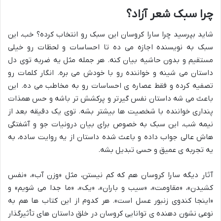
چرا سبک شعر آزاد؟
شاید بپرسید چرا سارا کروسان این سبک رو انتخاب کرده؟ خب، این
سبک به نویسنده اجازه می ده تا احساسات و لحظات رو خیلی
مستقیم و بدون حاشیه بیان کنه. هر جمله مثل یه ضربه توی دل
داستان می شینه و خواننده رو با خودش می بره. انگار کلمات رو
تصفیه کرده و فقط عصاره ی احساسات رو به مخاطب می ده. این
باعث می شه داستان نفس گیرتر و پرکشش تر باشه و حس همذات
پنداری خواننده با شخصیت ها بیشتر بشه. توی یک دقیقه بعد از
نیمه شب، این سبک به خصوص برای بیان درونیات جو و آشفتگی
هاش عالی جواب داده و باعث شده داستان از یه روایت ساده، به
یه تجربه ی عمیق و حسی تبدیل بشه.
آثار دیگه سارا کروسان هم که کم نیستن، مثل «وزن آب»، «نفس
کشیدن»، «مقاومت»، «سیب و باران»، «یک»، «ما جدا می شویم» و
«اینجا کندوی زنبور عسل است». هر کدوم از این کتاب ها هم به
نوعی نشون دهنده ی توانایی کروسان در خلق داستان های تأثیرگذار