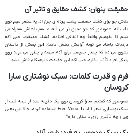
حقیقت پنهان: کشف حقایق و تاثیر آن
تلاش جو برای کشف حقیقت پشت پرده ی جرم اد، یه عنصر مهم توی
داستانه. همونطور که جو عمیق تر می شه، ما هم باهاش همراه می
شیم تا بفهمیم واقعاً چه اتفاقی افتاده. کشف حقیقت، حتی اگه
دردناک باشه، می تونه آرامش بخش باشه. این بخش از داستان
نشون می ده که چقدر حقیقت برای آدم مهمه و چطور می تونه روی
زندگی افراد تأثیر بذاره، حتی اگه این حقیقت دیرهنگام فاش بشه.
فرم و قدرت کلمات: سبک نوشتاری سارا
کروسان
همونطور که گفتیم، سارا کروسان توی یک دقیقه بعد از نیمه شب از
سبک نوشتاری شعر آزاد یا Free Verse استفاده کرده. حالا این یعنی
چی و چه تأثیری روی داستان داره؟
یک سبک منحصر به فرد: شعر آزاد