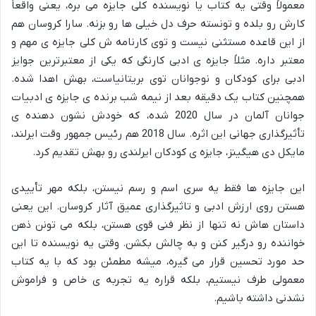
معمولاً وقتی یه کتاب یا نویسنده کلی جایزه می بره، یعنی واقعاً
کارش رو بلده و تونسته حرف دل خیلی ها رو بزنه. سارا کروسان هم
از این قاعده مستثنی نیست و توی کارنامه ش کلی جایزه ی مهم و
معتبر داره. مثلاً جایزه ی ادبی کارنگی که یکی از معتبرترین جوایز
ادبی برای کودکان و نوجوانان توی بریتانیاست، بهش اهدا شده.
همچنین کتاب یک دقیقه بعد از نیمه شب برنده ی جایزه ی ادبیات
جوانان آلمان در سال 2020 شده، که خودش نشون دهنده ی
تأثیرگذاری جهانی این اثره. سال 2018 هم رئیس جمهور وقت ایرلند،
مایکل دی هیگینز، جایزه ی کودکان ایرلندی رو بهش تقدیم کرد.
این جایزه ها فقط یه سری اسم و رسم نیستن، بلکه مهر تأییدی
هستن روی ارزش ادبی و تاثیرگذاری عمیق آثار کروسان. این یعنی
داستان هاش نه تنها از نظر فنی قوی هستن، بلکه می تونن ذهن
خواننده رو درگیر کنن و به چالش بکشن. وقتی یه نویسنده تا این
حد مورد تحسین قرار می گیره، میشه مطمئن بود که با یه کتاب
معمولی طرف نیستیم، بلکه قراره یه تجربه ی خاص و فراموش
نشدنی داشته باشیم.