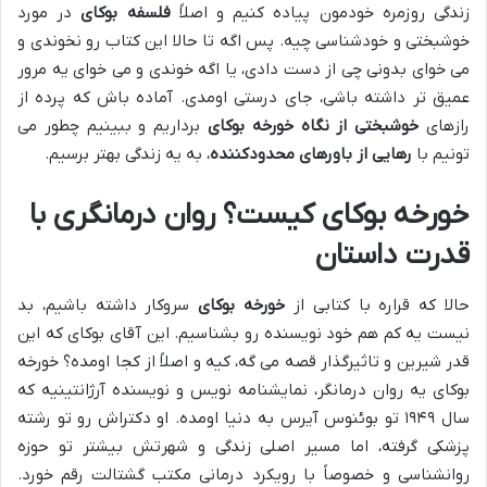
زندگی روزمره خودمون پیاده کنیم و اصلاً
فلسفه بوکای
در مورد
خوشبختی و خودشناسی چیه. پس اگه تا حالا این کتاب رو نخوندی و
می خوای بدونی چی از دست دادی، یا اگه خوندی و می خوای یه مرور
عمیق تر داشته باشی، جای درستی اومدی. آماده باش که پرده از
رازهای
خوشبختی از نگاه خورخه بوکای
برداریم و ببینیم چطور می
تونیم با
رهایی از باورهای محدودکننده
، به یه زندگی بهتر برسیم.
خورخه بوکای کیست؟ روان درمانگری با
قدرت داستان
حالا که قراره با کتابی از
خورخه بوکای
سروکار داشته باشیم، بد
نیست یه کم هم خود نویسنده رو بشناسیم. این آقای بوکای که این
قدر شیرین و تاثیرگذار قصه می گه، کیه و اصلاً از کجا اومده؟ خورخه
بوکای یه روان درمانگر، نمایشنامه نویس و نویسنده آرژانتینیه که
سال ۱۹۴۹ تو بوئنوس آیرس به دنیا اومده. او دکتراش رو تو رشته
پزشکی گرفته، اما مسیر اصلی زندگی و شهرتش بیشتر تو حوزه
روانشناسی و خصوصاً با رویکرد درمانی مکتب گشتالت رقم خورد.