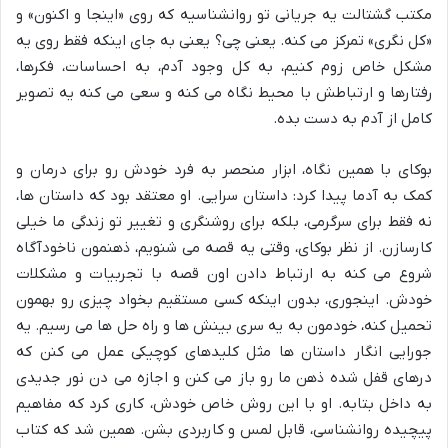
مکتب گشتالت یه جریانی تو روانشناسیه که روی «اینجا و اکنون» و
«کل نگری» تمرکز می کنه. یعنی چی؟ یعنی به جای اینکه فقط روی یه
مشکل خاص زوم کنیم، به کل وجود آدم، به احساسات، فکرها،
رفتارها و ارتباطش با محیط نگاه می کنه و سعی می کنه یه تصویر
کامل از آدم به دست بده.
بوکای با همین نگاه، ابزار منحصر به فرد خودش رو برای درمان و
کمک به آدما پیدا کرد: داستان سرایی. او معتقد بود که داستان ها،
نه فقط برای سرگرمی، بلکه برای روشنگری و تغییر تو زندگی ما خیلی
کارسازن. از نظر بوکای، وقتی یه قصه می شنویم، ذهنمون ناخودآگاه
شروع می کنه به ارتباط دادن اون قصه با تجربیات و مشکلات
خودش. اینجوری، بدون اینکه کسی مستقیم بخواد چیزی رو بهمون
تحمیل کنه، خودمون به یه سری بینش ها و راه حل ها می رسیم. یه
جورایی انگار داستان ها مثل کلیدهای کوچیکی عمل می کنن که
درهای قفل شده ذهن ما رو باز می کنن و اجازه می دن نور جدیدی
به داخل بتابه. او با این روش خاص خودش، کاری کرد که مفاهیم
پیچیده روانشناسی، قابل لمس و کاربردی بشن. همین شد که کتاب