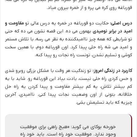
قورباغه روی کره می پره و از خمره بیرون میاد.
درس اصلی:
حکایت دو قورباغه در خمره یه درس عالی تو
مقاومت و
امید در برابر نومیدی
بهمون می ده. این قصه نشون می ده که حتی
تو شرایطی که همه چیز ناامیدکننده به نظر می رسه، با تلاش مستمر
و امید می شه راه حلی پیدا کرد. اون قورباغه دوم، با همین سخت
کوشی و تسلیم نشدن، تونست راه نجات رو پیدا کنه.
کاربرد در زندگی امروز:
تو زندگیت هر وقت با مشکل بزرگی روبرو شدی
و حس کردی راه حلی نیست، یادت بیاد این قورباغه رو. شاید با یه
کم بیشتر تلاش، یه کم بیشتر مقاومت و پیدا کردن یه راه حل
خلاقانه، بتونی از اون وضعیت نجات پیدا کنی. ناامیدی، آخرین
چیزیه که باید تسلیمش بشی.
خورخه بوکای می گوید: «هیچ راهی برای موفقیت
وجود ندارد. موفقیت خود راه است. باید خود راه