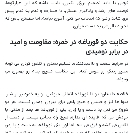
گرفتی یا باید تصمیم بزرگی بگیری، یادت باشه که این هزارتوها،
فرصت های رشد و یادگیری هستن. با جسارت و قدم به قدم پیش
برو. شاید راهی که انتخاب می کنی، آسون نباشه، اما مطمئن باش که
تجربه باارزشی به دست میاری.
حکایت دو قورباغه در خمره: مقاومت و امید
در برابر نومیدی
تو شرایط سخت و ناامیدکننده، تسلیم نشدن و تلاش کردن می تونه
مسیر زندگی رو عوض کنه. این حکایت، همین پیام رو بهمون می
رسونه.
خلاصه داستان:
دو تا قورباغه اتفاقی میوفتن تو یه خمره پر از شیر.
دیوارها لیز و خیسن و هیچ راهی برای بیرون اومدن نیست. هر دو
شروع می کنن به دست و پا زدن. یکی از قورباغه ها بعد از مدتی، با
خودش می گه: فایده ای نداره، هیچ راه نجاتی نیست. و دست از
تلاش می کشه و غرق می شه. اما اون یکی قورباغه، به دست و پا زدن
ادامه می ده. اونقدر که شیر تو خمره، کم کم تبدیل به کره می شه!