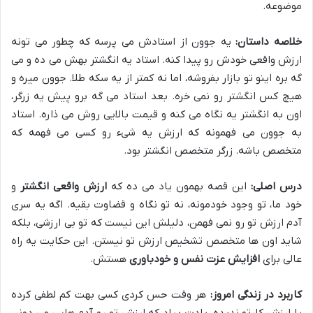
موضوعه.
خلاصه داستان:
یه جوون از استادش می پرسه که چطور می تونه
ارزش واقعی خودش رو پیدا کنه. استاد یه انگشتر بهش می ده و می
گه بره اینو تو بازار بفروشه، اما نه کمتر از یه سکه طلا. جوون میره و
هیچ کس انگشتر رو نمی خره. بعد استاد می گه برو پیش یه زرگر،
اون به انگشتر یه نگاه می کنه و قیمت بالایی روش می ذاره. استاد
به جوون می فهمونه که ارزش یه شیء رو کسی می فهمه که
متخصص باشه. زرگر متخصص انگشتر بود.
درس اصلی:
این قصه بهمون یاد می ده که
ارزش واقعی انگشتر
و
خود ما، تو وجود خودمونه، نه تو نگاه و قضاوت بقیه. اگه یه سری
آدم ارزش تو رو نمی فهمن، دلیلش این نیست که تو بی ارزشی، بلکه
شاید اون ها متخصص تشخیص ارزش تو نیستن. این حکایت یه راه
عالی برای
افزایش عزت نفس و خودباوری
هستش.
کاربرد در زندگی امروز:
هر وقت حس کردی کسی بهت کم لطفی کرده
یا ارزش کارتو ندیده، یادت بیاد که ارزش تو رو آدم هایی می دونن