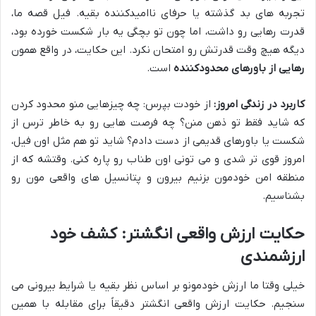
تجربه های بد گذشته یا حرفای ناامیدکننده بقیه. فیل قصه ما،
قدرت رهایی رو داشت، اما چون تو بچگی یه بار شکست خورده بود،
دیگه هیچ وقت قدرتش رو امتحان نکرد. این حکایت، در واقع همون
رهایی از باورهای محدودکننده
است.
کاربرد در زندگی امروز:
از خودت بپرس: چه چیزهایی منو محدود کردن
که شاید فقط تو ذهن منن؟ چه فرصت هایی رو به خاطر ترس از
شکست یا باورهای قدیمی از دست دادم؟ شاید تو هم مثل اون فیل،
امروز قوی تر شدی و می تونی اون طناب رو پاره کنی. وقتشه که از
منطقه امن خودمون بزنیم بیرون و پتانسیل های واقعی مون رو
بشناسیم.
حکایت ارزش واقعی انگشتر: کشف خود
ارزشمندی
خیلی وقتا ما ارزش خودمونو بر اساس نظر بقیه یا شرایط بیرونی می
سنجیم. حکایت ارزش واقعی انگشتر دقیقاً برای مقابله با همین