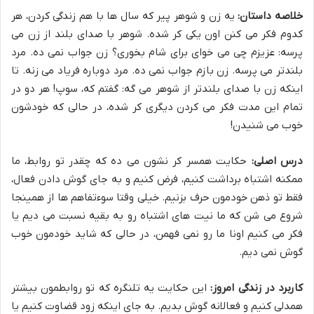
خلاصه داستان:
یه زن و شوهر پیر که سال ها با هم زندگی کردن، هر
کدوم فکر می کنن اون یکی کر شده. شوهر با صدای بلند از زن می
پرسه: عزیزم چی می خوای برای شام بخوری؟ زن جواب نمی ده. مرد
بلندتر می پرسه. زن بازم جواب نمی ده. مرد دوباره فریاد می زنه. تا
اینکه زن با صدای بلندتر از شوهر می گه: گفتم که، سوپ! هر دو در
تمام این مدت فکر می کردن دیگری کر شده، در حالی که خودشون
خوب می شنیدن!
درس اصلی:
حکایت همسر کر نشون می ده که چقدر تو روابط، ما
ممکنه اشتباه برداشت کنیم، فرض کنیم و به جای گوش دادن فعال،
فقط تو ذهن خودمون حرف بزنیم. خیلی وقتا سوءتفاهم ها از همینجا
شروع می شن که ما نیت های اشتباه رو به بقیه نسبت می دیم یا
فکر می کنیم اونا ما رو نمی فهمن، در حالی که شاید خودمون خوب
گوش نمی دیم.
کاربرد در زندگی امروز:
این حکایت یه تلنگره که تو روابطمون بیشتر
همدلی کنیم و فعالانه گوش بدیم. به جای اینکه زود قضاوت کنیم یا