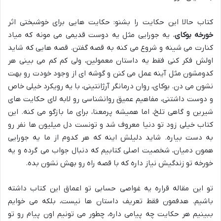
کتاب حالا این حکایت را بشنو: حکایت هایی برای خوشبختی اثر
خورخه بوکای
، یه جورایی مثل یه دوست قدیمی می مونه که میاد
کنارت می شینه و شروع می کنه به قصه گفتن. قصه هایی که شاید
اولش فکر کنی فقط یه داستان معمولین، ولی کم کم می بینی هر
کدومشون مثل آینه عمل می کنن و گوشه ای از وجود خودت رو بهت
نشون می دن. بوکای، روان درمانگر آرژانتینی، با یه رویکرد خیلی خاص
و دوست داشتنی، مفاهیم عمیق روانشناسی رو لابه لای حکایت های
شیرین و گاهی تلخ، اما همیشه پرمعنا، برای ما بازگو می کنه. این
کتاب خیلی زود تو دنیا معروف شد و تونست دل میلیون ها نفر رو
به دست بیاره. شاید دلیلش اینه که هر کدوم از ما یه جورایی
همون دمیان، شخصیت اصلی کتابیم که دنبال جواب می گرده و یه
خورخه تو زندگیش نیاز داره که با قصه راه رو بهش نشون بده.
تو این مقاله قراره یه غواصی حسابی تو اعماق این کتاب داشته
باشیم. هدفمون فقط تعریف داستان ها نیست، بلکه می خوایم
ببینیم هر حکایت چه پیامی داره، چطور می تونیم اون پیام رو تو