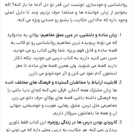
روانشناسی و خودسازی، تونست این قدر تو دل آدما جا باز کنه؟ اگه
بخوایم از زبان خواننده ها و منتقدا حرف بزنیم، چند تا دلیل اصلی
وجود داره که حالا این حکایت را بشنو رو حسابی ویژه می کنه:
زبان ساده و دلنشین، در عین عمق مفاهیم:
بوکای یه جادوگره
که می تونه پیچیده ترین مفاهیم روانشناسی رو تو قالب یه
قصه ساده و قابل فهم بریزه. شما وقتی کتاب رو می خونید،
حس نمی کنید دارید یه کتاب درسی می خونید، بلکه انگار
دارید قصه می شنوید. ولی همین قصه های ساده، تا مغز
استخون آدم نفوذ می کنن و اثر خودشونو می ذارن.
قابلیت ارتباط با مخاطبان گسترده و فرهنگ های مختلف:
قصه
ها زبان مشترک همه آدمان. فرقی نمی کنه کجای دنیا باشی یا
چه فرهنگی داشته باشی، قصه های بوکای حرف دلتو می زنن.
مفاهیمی مثل ترس، عشق، رهایی، هویت و خوشبختی، جهانی
ان و همه ما باهاشون سروکار داریم.
کاربردی بودن درس ها در زندگی روزمره:
این کتاب فقط تئوری
پردازی نمی کنه. هر حکایت یه درس عملی داره که می تونی تو