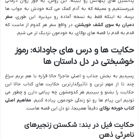
پتانسیل های پنهانش رو ببینه. این روش، یه جور روان درمانی
غیرمستقیم و عمیقه که به آدم کمک می کنه خودش به جواب ها
برسه، نه اینکه فقط یه نسخه آماده رو بپذیره. این طوری،
سفر
دمیان به سوی کشف خویشتن
، در واقع سفر هر کدوم از ماست که
قدم به قدم با قصه های بوکای، به خودمون نزدیک تر می شیم.
حکایت ها و درس های جاودانه: رموز
خوشبختی در دل داستان ها
رسیدیم به بخش جذاب و اصلی ماجرا! حالا قراره با هم بریم سراغ
چند تا از مهم ترین و تاثیرگذارترین حکایت های کتاب حالا این
حکایت را بشنو و ببینیم هر کدومشون چه پیامی دارن و چطور می
تونیم این پیام ها رو تو زندگی خودمون پیاده کنیم.
مفاهیم اصلی
کتاب خورخه بوکای
دقیقاً همینجا، تو دل این قصه هاست.
حکایت فیل در بند: شکستن زنجیرهای
نامرئی ذهن