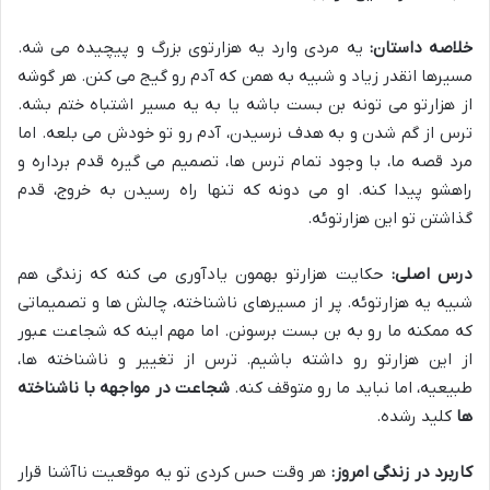
خلاصه داستان:
یه مردی وارد یه هزارتوی بزرگ و پیچیده می شه.
مسیرها انقدر زیاد و شبیه به همن که آدم رو گیج می کنن. هر گوشه
از هزارتو می تونه بن بست باشه یا به یه مسیر اشتباه ختم بشه.
ترس از گم شدن و به هدف نرسیدن، آدم رو تو خودش می بلعه. اما
مرد قصه ما، با وجود تمام ترس ها، تصمیم می گیره قدم برداره و
راهشو پیدا کنه. او می دونه که تنها راه رسیدن به خروج، قدم
گذاشتن تو این هزارتوئه.
درس اصلی:
حکایت هزارتو بهمون یادآوری می کنه که زندگی هم
شبیه یه هزارتوئه. پر از مسیرهای ناشناخته، چالش ها و تصمیماتی
که ممکنه ما رو به بن بست برسونن. اما مهم اینه که شجاعت عبور
از این هزارتو رو داشته باشیم. ترس از تغییر و ناشناخته ها،
طبیعیه، اما نباید ما رو متوقف کنه.
شجاعت در مواجهه با ناشناخته
ها
کلید رشده.
کاربرد در زندگی امروز:
هر وقت حس کردی تو یه موقعیت ناآشنا قرار