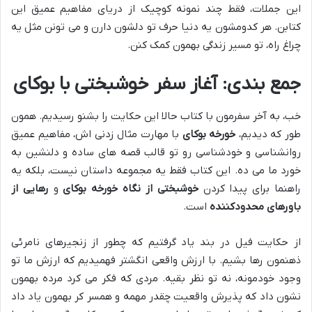
این جملات، فقط چند نمونه کوچیک از دریای مفاهیم عمیق این
کتابن. هر کدومشون یه دنیا حرف تو دلشون دارن و می تونن مثل یه
چراغ راه، تو مسیر زندگی بهمون کمک کنن.
جمع بندی: آغاز سفر خوشبختی با بوکای
خب، به آخر سفرمون با کتاب حالا این حکایت را بشنو رسیدیم. همون
طور که دیدیم،
خورخه بوکای
با مهارت مثال زدنی اش، مفاهیم عمیق
روانشناسی و خودشناسی رو تو قالب قصه های ساده و دلنشین به
خورد ما می ده. این کتاب فقط یه مجموعه داستان نیست، بلکه یه
راهنما برای پیدا کردن
خوشبختی از نگاه خورخه بوکای
و
رهایی از
باورهای محدودکننده
است.
از حکایت فیل در بند یاد گرفتیم که چطور از زنجیرهای نامرئی
ذهنمون رها بشیم. با ارزش واقعی انگشتر فهمیدیم که ارزش ما تو
وجود خودمونه، نه تو نظر بقیه. مردی که فکر می کرد مرده بهمون
نشون داد که پذیرش واقعیت چقدر مهمه و همسر کر بهمون یاد داد