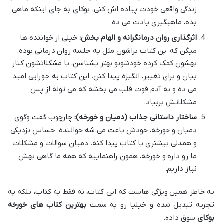
زندگی واقعی خودت پیاده اش کنی. بوکای به جای اینکه ماهی
بده، ماهیگیری یادت می ده.
اثرگذاری روان درمانگرانه و الهام بخش:
خیلی از خواننده ها
میگن که این کتاب براشون مثل یه جلسه روان درمانی بوده.
بهشون کمک کرده خودشونو بهتر بشناسن، با مشکلاتشون کنار
بیان و برای تغییر، انگیزه پیدا کنن. این کتاب یه جورایی امید
می ده و به آدم قوت قلب می بخشه که می تونه از پس
مشکلاتش بربیاد.
ساختار داستانی جذاب (دمیان و خورخه):
چارچوب گفت وگوی
دمیان و خورخه، خودش باعث می شه خواننده احساس نزدیکی
و همدلی بیشتری با کتاب پیدا کنه. دمیان سوالات و مشکلات
ما رو داره و خورخه، همون راهنماییه که همه ما گاهی بهش
نیاز داریم.
به خاطر همین ویژگی هاست که این کتاب، نه فقط یه کتاب، بلکه یه
تجربه تبدیل شده و خیلیا رو به سمت
بهترین کتاب های خورخه
بوکای
سوق داده.