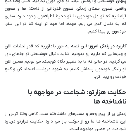
پنهان
خوشبختی و آرامش نباید تو جای دوری بگردیم. خیلی وقتا گنج
واقعی، همون معنای زندگی، همون قدردانی از داشته ها و همون
آرامشیه که تو دل خودمون یا تو محیط اطرافمون وجود داره. سفری
که به دنبال گنج می ریم، مهمه، اما مهم تر اینه که تو این سفر،
خودمون رو پیدا کنیم.
کاربرد در زندگی امروز:
این قصه یه جور یادآوریه که قدر لحظات الان
و چیزهایی که داریم رو بدونیم. شاید دنبال خوشبختی تو جاهای دور
می گردیم، در حالی که با یه تغییر نگاه کوچیک، می تونیم همین الان
تو زندگی خودمون پیداش کنیم. به شهود درونیت اعتماد کن و گنج
خودت رو پیدا کن.
حکایت هزارتو: شجاعت در مواجهه با
ناشناخته ها
زندگی پر از پیچ وخم و مسیرهای ناشناخته ست. گاهی وقتا ترس از
این ناشناخته ها ما رو از حرکت باز می داره. حکایت هزارتو درباره
شجاعت در همین مواجهه است.