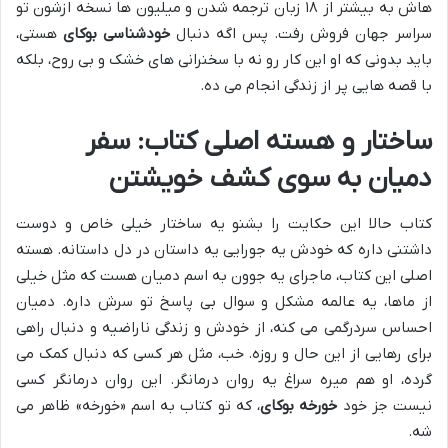
هاش به بیشتر از ۱۸ زبان ترجمه شدن و میلیون ها نسخه ازشون تو
سراسر جهان فروش رفت. پس اگه دنبال
خودشناسی بوکای
هستی،
باید بدونی که او این کار رو نه با سخنرانی های خشک و بی روح، بلکه
با قصه هایی پر از زندگی انجام می ده.
ساختار و هسته اصلی کتاب: سفر
دمیان به سوی کشف خویشتن
کتاب حالا این حکایت را بشنو یه ساختار خیلی خاص و دوست
داشتنی داره که خودش یه جورایی یه داستان در دل داستانه. هسته
اصلی این کتاب، ماجرای یه جوون به اسم دمیان هست که مثل خیلی
از ماها، یه عالمه مشکل و سوال بی پاسخ تو سرش داره. دمیان
احساس سردرگمی می کنه، از خودش و زندگی ناراضیه و دنبال راهی
برای رهایی از این حال و روزه. خب، مثل هر کسی که دنبال کمک می
گرده، او هم میره سراغ یه روان درمانگر. این روان درمانگر کسی
نیست جز خود
خورخه بوکای
، که تو کتاب به اسم «خورخه» ظاهر می
شه.