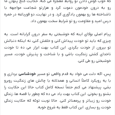
که خوب گوش دادن تو روابط معجزه می کنه. حکایت گنج پنهان ما
رو به درون خودمون دعوت کرد و هزارتو شجاعت مواجهه با
ناشناخته ها رو بهمون یادآوری کرد. و در نهایت، دو قورباغه در خمره
درس امید و مقاومت رو تو شرایط سخت بهمون داد.
پیام اصلی بوکای اینه که خوشبختی یه سفر درون گرایانه است. یه
چیزی که باید تو خودت پیداش کنی و خلقش کنی، نه اینکه دنبالش
تو بیرون از خودت بگردی. این کتاب بهت ابزار می ده تا خودت
ناخدای کشتی زندگیت باشی و با شناخت و پذیرش خودت، مسیر
خوشبختی رو طی کنی.
پس، اگه دلت می خواد یه قدم واقعی تو مسیر
خودشناسی
برداری و
با یه رویکرد کاملاً انسانی و همدلانه با چالش های زندگیت روبرو
بشی، پیشنهاد می کنم حتماً نسخه کامل کتاب حالا این حکایت را
بشنو رو بخونی. این کتاب بهت یاد می ده که چطور با قصه ها، زندگی
خودت رو زیباتر و پرمعناتر کنی. حالا نوبت توئه که حکایت زندگی
خودت رو بسازی. این کتاب فقط یه شروع خوبه.