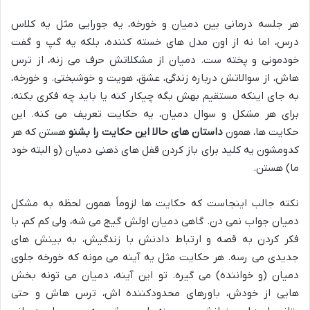
هر جلسه درمانی بین دمیان و خورخه، یه جورایی مثل یه کلاس
درس، اما نه از اون مدل های خسته کننده، بلکه یه گپ و گفت
خودمونی و پخته ست. دمیان از مشکلاتش حرف می زنه، از ترس
هاش، از سوالاتش درباره زندگی، عشق، هویت و خوشبختی. و خورخه،
به جای اینکه مستقیم بهش بگه چیکار کنه یا باید چه فکری بکنه،
برای هر مشکل و سوال دمیان، یه حکایت تعریف می کنه. این
حکایت ها، همون
داستان های حالا این حکایت را بشنو
هستن که هر
کدومشون یه کلید برای باز کردن قفل های ذهنی دمیان (و البته خود
ما) هستن.
نکته جالب اینجاست که حکایت ها لزوماً همون لحظه به مشکل
دمیان جواب نمی دن. گاهی دمیان اولش گیج می شه، ولی کم کم، با
فکر کردن به قصه و ارتباط دادنش با زندگیش، به بینش های
جدیدی می رسه. هر حکایت مثل یه آینه می مونه که خورخه جلوی
دمیان (و خواننده) می گیره. تو این آینه، دمیان می تونه بخش
هایی از خودش، باورهای محدودکننده اش، ترس هاش و حتی