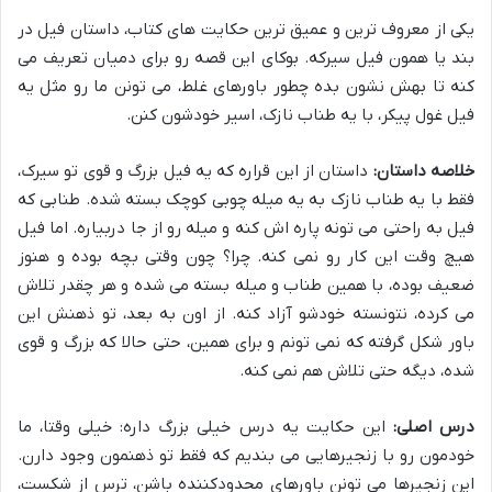
یکی از معروف ترین و عمیق ترین حکایت های کتاب، داستان فیل در
بند یا همون فیل سیرکه. بوکای این قصه رو برای دمیان تعریف می
کنه تا بهش نشون بده چطور باورهای غلط، می تونن ما رو مثل یه
فیل غول پیکر، با یه طناب نازک، اسیر خودشون کنن.
خلاصه داستان:
داستان از این قراره که یه فیل بزرگ و قوی تو سیرک،
فقط با یه طناب نازک به یه میله چوبی کوچک بسته شده. طنابی که
فیل به راحتی می تونه پاره اش کنه و میله رو از جا دربیاره. اما فیل
هیچ وقت این کار رو نمی کنه. چرا؟ چون وقتی بچه بوده و هنوز
ضعیف بوده، با همین طناب و میله بسته می شده و هر چقدر تلاش
می کرده، نتونسته خودشو آزاد کنه. از اون به بعد، تو ذهنش این
باور شکل گرفته که نمی تونم و برای همین، حتی حالا که بزرگ و قوی
شده، دیگه حتی تلاش هم نمی کنه.
درس اصلی:
این حکایت یه درس خیلی بزرگ داره: خیلی وقتا، ما
خودمون رو با زنجیرهایی می بندیم که فقط تو ذهنمون وجود دارن.
این زنجیرها می تونن باورهای محدودکننده باشن، ترس از شکست،