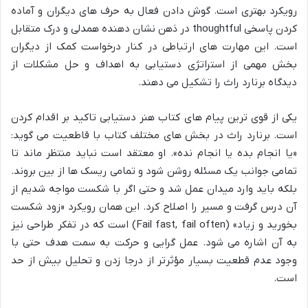
رویکرد بهتری است. گوش دادن فعال به حرف های دیگران و آماده
کردن پاسخی thoughtful در ذهن نشان دهنده همدلی و درک متقابل
است. این مهارت های ارتباطی در کنار درخواست کمک از دیگران
بخش مهمی از استراتژی دستیابی به اهداف و حل مشکلات از
دیدگاه برنارد راث را تشکیل می دهند.
یکی از قوی ترین پیام های کتاب هنر دستیابی تاکید بر اقدام کردن
است. برنارد راث در بخش های مختلف کتاب با قاطعیت می گوید:
«یا انجام بده یا انجام نده». او معتقد است نباید منتظر ماند تا
تمامی جوانب یک مسئله روشن شود و تمامی ریسک ها از بین بروند.
بلکه باید وارد میدان عمل شد و حتی اگر با شکست مواجه شدیم از
آن درس گرفت و مسیر را اصلاح کرد. این همان رویکرد «زود شکست
بخورید و زیاد» (Fail fast, fail often) است که در تفکر طراحی نیز
به آن اشاره می شود. عمل گرایی و حرکت به سمت هدف حتی با
وجود عدم قطعیت بسیار مؤثرتر از درجا زدن و تحلیل بیش از حد
است.