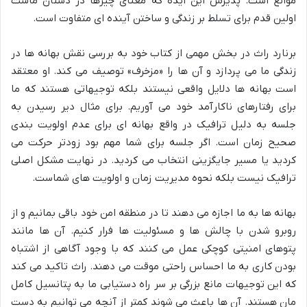
موانع است. پذیرش این ایده که معنای چیزها در دستان ماست
اولین قدم برای تسلط بر زندگی و ساختن آینده ای متفاوت است.
برنارد راث در بخش مهمی از کتاب خود به بررسی نقش بهانه ها در
زندگی ما می پردازد و آن ها را «مزخرف» توصیف می کند. او معتقد
است بهانه ها دلایل واقعی نیستند بلکه توجیهاتی هستند که ما
برای رفتارهای ناکارآمد خود می آوریم. برای مثال دیر رسیدن به
جلسه به دلیل ترافیک در واقع بهانه ای برای عدم اولویت بندی
صحیح زمان است. اگر جلسه برای شما مهم بود زودتر حرکت می
کردید یا مسیر جایگزینی انتخاب می کردید. در نهایت مشکل اصلی
ترافیک نیست بلکه نحوه مدیریت زمان و اولویت های شماست.
بهانه ها به ما اجازه می دهند تا در منطقه امن خود باقی بمانیم و از
روبرو شدن با چالش ها و مسئولیت ها فرار کنیم. آن ها مانند
پتوهای امنیتی کوچکی عمل می کنند که با وجود آگاهی از اشتباه
بودن کاری به ما احساس راحتی موقت می دهند. راث تاکید می کند
که این توجیهات مانع بزرگی بر سر راه دستیابی ما به پتانسیل کامل
مان هستند. آن ها باعث می شوند کمتر از آنچه می توانیم به دست