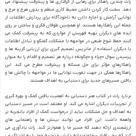
راث چندین راهکار برای رهایی از گرفتاری ها و پیشرفت پیشنهاد می
دهد. سخت کار کردن داشتن محیط کاری منظم و بدون هرج و مرج و
توانایی آرامش و اجازه دادن به ناخودآگاه برای پردازش اطلاعات از
جمله این راهکارها هستند. او همچنین طوفان فکری و ساختن بر روی
ایده های دیگران تهیه فهرستی از مواردی که به پیشرفت کمک می
کنند حفظ شوخ طبعی در مواجهه با مشکلات گفتگو و تبادل اطلاعات
با دیگران استفاده از ماتریس تصمیم گیری برای ارزیابی گزینه ها و
پرسیدن سوال «چرا» و «چگونه» درباره هر تصمیم و اقدام را به عنوان
راهکارهای مؤثر برای حل مسئله و پیشرفت مطرح می کند. این
راهکارها همگی در جهت تقویت توانایی ما در مواجهه با چالش ها و
یافتن مسیرهای جدید برای دستیابی به اهداف هستند.
برنارد راث در کتاب هنر دستیابی به اهمیت یافتن کمک و بهره گیری
از تجربیات دیگران اشاره می کند. او معتقد است در مسیر دستیابی
به اهداف و حل مشکلات نباید از درخواست کمک از افراد باتجربه تر
واهمه داشت. این افراد می توانند بینش ها و راهنمایی های
ارزشمندی ارائه دهند که مسیر ما را هموارتر کند. راث یادآوری می
کند که برخی افراد سخاوتمندانه دانش و تجربه خود را به اشتراک می