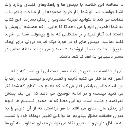
با مطالعه این خلاصه با بینش ها و راهکارهای کلیدی برنارد راث
آشنا خواهید شد. او شما را از طریق مجموعه ای از مباحث و تمرینات
هدایت می کند تا بتوانید تجربه متفاوتی از زندگی بسازید. این کتاب
به شما اطمینان لازم را می دهد تا کارهایی را که همیشه آرزویش را
داشته اید آغاز کنید و بر مشکلاتی که مانع پیشرفت شما می شوند
غلبه نمایید. بینش های او در مورد درک قدرت درونی برای ایجاد
تغییرات مثبت بسیار ارزشمند هستند و می توانند نقطه عطفی در
مسیر دستیابی به اهداف شما باشند.
یکی از مفاهیم بنیادین در کتاب هنر دستیابی این است که واقعیت
آنطور که ما فکر می کنیم ثابت و تغییرناپذیر نیست. برنارد راث با
این ایده چالش برانگیز آغاز می کند که «هیچ چیز آنطور که شما فکر
می کنید نیست» و در ادامه توضیح می دهد که این یک بینش
قدرتمند و مثبت است. به این معنا که ما مجبور نیستیم هر آنچه
در زندگی مان اتفاق می افتد یا هر برداشتی که از آن داریم را به
عنوان حقیقت مطلق بپذیریم. ما توانایی تغییر دیدگاه خود را نسبت
به مسائل داریم و با تغییر نگاه می توانیم معنای متفاوتی به آن ها