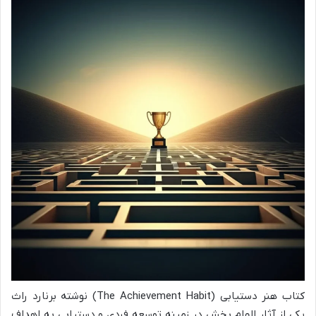
کتاب هنر دستیابی (The Achievement Habit) نوشته برنارد راث
یکی از آثار الهام بخش در زمینه توسعه فردی و دستیابی به اهداف