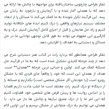
تفکر طراحی چارچوبی ساختاریافته برای مواجهه با چالش ها ارائه می
دهد که با همدلی آغاز شده و با آزمایش و بازخورد به پایان می
رسد. این فرآیند تکرار شونده به ما کمک می کند تا مسائل را از ابعاد
مختلف ببینیم نیازهای واقعی را درک کنیم ایده های خلاقانه تولید
کنیم و راه حل هایمان را قبل از اجرای کامل آزمایش کنیم. درک و به
کارگیری این مفهوم می تواند به طور قابل توجهی توانایی ما در حل
مسائل و دستیابی به اهداف را افزایش دهد.
تفکر طراحی همانطور که برنارد راث در کتاب هنر دستیابی شرح می
دهد از چند مرحله کلیدی تشکیل شده است که به ما در فرآیند حل
مسئله کمک می کند. اولین و حیاتی ترین مرحله **همدلی** است.
هدف از همدلی این است که خود را واقعاً جای فردی که با مشکل
روبرو است (یا خودمان اگر مشکل شخصی است) بگذاریم و مسئله را
از دیدگاه او درک کنیم. راث معتقد است ما اغلب عادت داریم قضایا
را بر اساس روایت ها و پیش فرض های شخصی خود قضاوت کنیم
که این امر ما را از درک عمیق نیازها و چالش ها باز می دارد. با
همدلی می توانیم به درک متقابلی از مشکل برسیم و این اولین گام