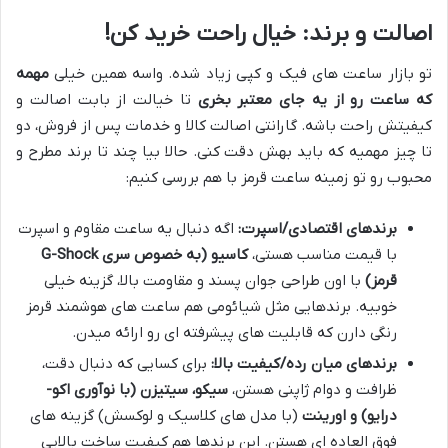
اصالت و برند: خیال راحت خرید کن!
تو بازار ساعت های فیک و کپی زیاد شده. واسه همین خیلی
مهمه
که ساعت رو از یه جای معتبر بخری
تا خیالت از بابت اصالت و
کیفیتش راحت باشه. گارانتی اصالت کالا و خدمات پس از فروش، دو
تا چیز مهمیه که باید بهش دقت کنی. حالا بیا چند تا برند مطرح و
محبوب رو تو زمینه ساعت قرمز با هم بررسی کنیم:
برندهای اقتصادی/اسپرت:
اگه دنبال یه ساعت مقاوم و اسپرت
با قیمت مناسب هستی،
کاسیو (به خصوص سری G-Shock
قرمز)
با اون طراحی جوان پسند و مقاومت بالا، گزینه خیلی
خوبیه. برندهایی مثل شیائومی هم ساعت های هوشمند قرمز
رنگی دارن که قابلیت های پیشرفته ای رو ارائه میدن.
برندهای میان رده/کیفیت بالا:
برای کسایی که دنبال دقت،
ظرافت و دوام ژاپنی هستن،
سیکو، سیتیزن (با نوآوری اکو-
درایو) و اورینت
(با مدل های کلاسیک و لوکسش) گزینه های
فوق العاده ای هستن. این برندها هم کیفیت ساخت بالایی