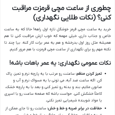
چطوری از ساعت مچی قرمزت مراقبت
کنی؟ (نکات طلایی نگهداری)
خرید یه ساعت مچی قرمز خوشگل تازه اول راهه! حالا که یه ساعت
خاص و جذاب داری، خیلی مهمه که خوب ازش مراقبت کنی تا هم
همیشه مثل روز اول بدرخشه و هم یه عمر برات کار کنه. بیا چند تا
نکته مهم رو برای نگهداری از ساعت مچی قرمزت با هم مرور کنیم.
نکات عمومی نگهداری: یه عمر باهات باشه!
تمیز کردن منظم:
ساعتت رو مرتب با یه پارچه نرم و تمیز، پاک
کن. اگه ساعت ضد آبه، می تونی با یه مسواک نرم و آب و
صابون ملایم، بند و بدنه رو تمیز کنی و بعد با یه پارچه خشک،
کاملاً خشکش کنی. حواست باشه که صفحه ساعت رو با اسپری
یا مواد شوینده شیمیایی تمیز نکنی.
حفاظت در برابر ضربه و خط و خش:
ساعتت رو تا جای ممکن از
ضربه و افتادن حفظ کن. برای جلوگیری از خط و خش روی