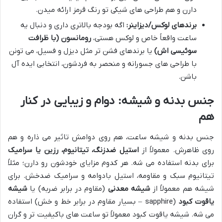
دارن و هم طراحی های شیکی تو رنگ قرمز ارائه میدن.
برندهای لوکس/دیزاینر:
اگه بودجه بالاتری داری و دنبال یه
ساعت واقعاً خاص و لوکس هستی،
رومانسون (با ظرافت
سوئیسی اش)
یا برندهای فشن تر مثل دیزل و فسیل، می تونن
با طراحی های جسورانه و منحصر به فردشون، انتخابی ایده آل
باشن.
جنس بدنه و شیشه: دوام و زیبایی در کنار
هم
جنس بدنه و شیشه ساعت، هم روی دوامش تاثیر می ذاره و هم
روی ظاهرش. معمولاً از
استیل ضدزنگ، تیتانیوم، رزین یا سرامیک
برای بدنه استفاده می شه. هر کدوم مزایای خودشون رو دارن؛ مثلاً
تیتانیوم سبک و مقاومه، استیل بادوامه و سرامیک ضدخش. برای
شیشه هم معمولاً از
شیشه معدنی
(مقاوم در برابر ضربه) یا
شیشه
یاقوت کبود
(sapphire – بسیار مقاوم در برابر خط و خش) استفاده
می شه. شیشه یاقوت کبود معمولاً تو ساعت های باکیفیت تر و گران