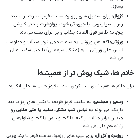
بسازه.
کژوال:
برای استایل های روزمره، ساعت قرمز اسپرت تر با بند
رابر یا سیلیکونی، با
جین، تی شرت، پولوشرت
و حتی کاپشن
چرم، یه ظاهر فوق العاده جذاب و پر انرژی بهت می ده.
ورزشی:
اگه اهل ورزشی، یه ساعت مچی قرمز ضدآب و مقاوم، با
لباس های ورزشی تیره (مشکی، سرمه ای) یا حتی سفید، عالی
می شه.
خانم ها، شیک پوش تر از همیشه!
برای خانم ها هم دنیای ست کردن ساعت قرمز خیلی هیجان انگیزه:
رسمی و مجلسی:
یه ساعت قرمز ظریف با نگین های ریز یا بند
باریک، می تونه یه
لباس شب مشکی، سفید یا حتی طلایی
رو
چندین برابر جذاب تر کنه. با کت و دامن یا کت و شلوارهای
زنانه هم عالی می شه.
روزمره و کژوال:
برای تیپ های روزمره، ساعت قرمز با بند چرمی