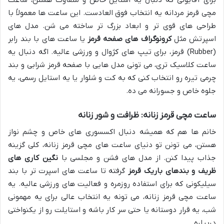
مچی قرمز مردانه یه انتخاب فوق العادست. این ساعت ها معمولاً با
طراحی های قوی تر و ابعاد بزرگ تر ساخته می شن. مدل های
اسپرتش مثل
کرونوگراف های صفحه قرمز
یا ساعت های با بند رابر
(Rubber) قرمز، برای تیپ های کژوال و ورزشی عالیه. اگه دنبال یه
ساعت کلاسیک تری، می تونی مدل هایی با صفحه قرمز شرابی و بند
چرمی تیره رو انتخاب کنی که به کت و شلوار یا یه استایل رسمی، یه
جلوه خاص و جسورانه می ده.
ساعت مچی قرمز زنانه: ظرافت و شور زنانه
خانم ها هم که همیشه دنبال اکسسوری های خاص و چشم نواز
هستن، می تونن تو دنیای ساعت های مچی قرمز زنانه، کلی گزینه
جذاب پیدا کنن. از مدل های فشن و مجلسی با
نگین کاری های
ظریف و بندهای باریک قرمز
گرفته تا ساعت های اسپرت تر با بند
سیلیکونی که برای استفاده روزمره و فعالیت های ورزشی عالیه. یه
ساعت مچی قرمز زنانه، می تونه یه انتخاب عالی برای یه مهمونی
شب، یه قرار دوستانه یا حتی سر کار باشه و استایلت رو از یکنواختی
دربیاره.