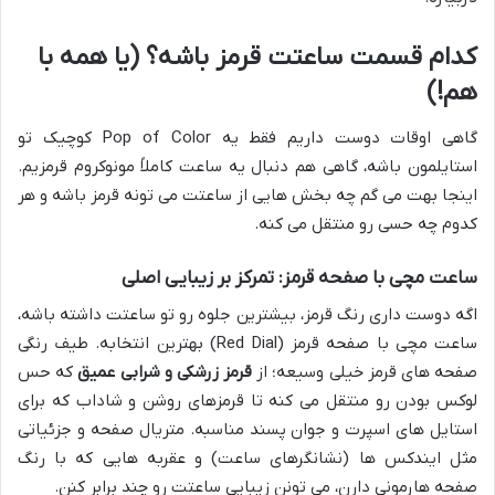
کدام قسمت ساعتت قرمز باشه؟ (یا همه با
هم!)
گاهی اوقات دوست داریم فقط یه Pop of Color کوچیک تو
استایلمون باشه، گاهی هم دنبال یه ساعت کاملاً مونوکروم قرمزیم.
اینجا بهت می گم چه بخش هایی از ساعتت می تونه قرمز باشه و هر
کدوم چه حسی رو منتقل می کنه.
ساعت مچی با صفحه قرمز: تمرکز بر زیبایی اصلی
اگه دوست داری رنگ قرمز، بیشترین جلوه رو تو ساعتت داشته باشه،
ساعت مچی با صفحه قرمز (Red Dial) بهترین انتخابه. طیف رنگی
صفحه های قرمز خیلی وسیعه؛ از
قرمز زرشکی و شرابی عمیق
که حس
لوکس بودن رو منتقل می کنه تا قرمزهای روشن و شاداب که برای
استایل های اسپرت و جوان پسند مناسبه. متریال صفحه و جزئیاتی
مثل ایندکس ها (نشانگرهای ساعت) و عقربه هایی که با رنگ
صفحه هارمونی دارن، می تونن زیبایی ساعتت رو چند برابر کنن.