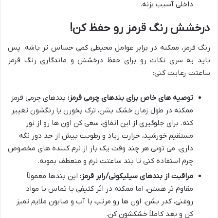
داخلی آسیب بزنه.
درخشش رنگ قرمز رو حفظ کن!
رنگ قرمز، ممکنه در برابر عوامل محیطی کمی حساس تر باشه. پس
باید یه سری نکات رو برای حفظ درخشش و ماندگاری رنگ قرمز
ساعتت رعایت کنی:
توصیه های خاص برای بندهای چرمی قرمز:
بندهای چرمی قرمز
ممکنه در طول زمان خشک بشن، ترک بخورن یا رنگشون تغییر
کنه. برای جلوگیری از این اتفاق، سعی کن اون ها رو از نور
مستقیم خورشید، حرارت زیاد و رطوبت بیش از حد دور نگه
داری. می تونی هر چند وقت یک بار از نرم کننده های مخصوص
چرم استفاده کنی تا بند ساعتت نرم و منعطف بمونه.
مراقبت از بندهای سیلیکونی/رابر قرمز:
این بندها معمولاً
مقاوم تر هستن، اما ممکنه در اثر کثیفی یا تماس با مواد
روغنی، کدر بشن. اون ها رو مرتب با آب و صابون ملایم تمیز
کن و بعد کاملاً خشکشون کن.