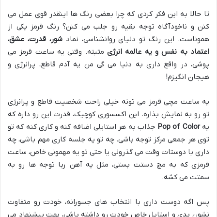
تا حالا به این فکر کردی که چرا بعضی رنگ ها اینقدر قوی عمل می
کنن و ناخودآگاه توجه بقیه رو جلب می کنن؟ رنگ قرمز یکی از
هموناست. این رنگ تو دنیای روانشناسی، نماد
شور، قدرت، عشق،
اعتماد به نفس و یه عالمه انرژی
مثبته. وقتی یه ساعت قرمز می
پوشی، در واقع داری به دنیا می گی من یه آدم قاطع، پرانرژی و
هیجان انگیزم!
یه ساعت مچی قرمز می تونه خیلی راحت شخصیت قاطع و پرانرژی
تو رو به نمایش بذاره. این اکسسوری کوچیک، قدرت این رو داره که
یه
Pop of Color
جذاب به هر استایلی اضافه کنه و کاری کنه که تو
توی هر جمعی مرکز توجه باشی. چه تو یه جلسه کاری مهم باشی، چه
داری با دوستات وقت می گذرونی یا حتی تو یه مهمونی خاص، ساعت
قرمزی که به مچ دستت بستی، مثل یه آهن ربا توجه ها رو به
سمتت می کشه.
پس اگه دوست داری با انتخاب های جسورانه، خودت رو متفاوت
نشون بدی و استایل خاص خودت رو داشته باشی، بهت پیشنهاد می