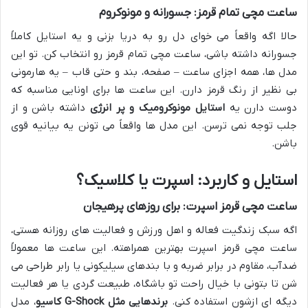
ساعت مچی تمام قرمز: جسورانه و مونوکروم
حالا اگه واقعاً می خوای دل رو به دریا بزنی و یه استایل کاملاً
جسورانه داشته باشی، ساعت مچی تمام قرمز رو انتخاب کن. تو این
مدل ها، همه اجزای ساعت – صفحه، بند و حتی قاب – یه هارمونی
بی نظیر از رنگ قرمز دارن. این ساعت ها برای اونایی مناسبه که
دوست دارن یه
استایل مونوکرومیک و پر انرژی
داشته باشن و از
جلب توجه نمی ترسن. این مدل ها واقعاً می تونن یه بیانیه قوی
باشن.
استایل و کاربرد: اسپرت یا کلاسیک؟
ساعت مچی قرمز اسپرت: برای روزهای پرهیجان
اگه سبک زندگیت فعاله و اهل ورزش و فعالیت های روزانه هستی،
ساعت مچی قرمز اسپرت بهترین همراهته. این ساعت ها معمولاً
ضدآب، مقاوم در برابر ضربه و با بندهای سیلیکونی یا رابر طراحی می
شن تا بتونی با خیال راحت تو باشگاه، طبیعت گردی یا هر فعالیت
دیگه ای ازشون استفاده کنی.
برندهایی مثل G-Shock کاسیو
، مدل