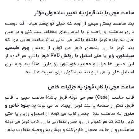
ساعت مچی با بند قرمز: یه تغییر ساده ولی مؤثر
بند ساعت، بخش مهمی از اونه که خیلی تو چشم میاد. اگه دوست
داری ساعتت رو راحت تر با لباس های مختلف ست کنی و در عین
حال یه جلوه قرمز داشته باشه، می تونی سراغ ساعت هایی بری که
بند قرمز دارن. بندهای قرمز می تونن از جنس
چرم طبیعی،
سیلیکون، رابر یا حتی استیل با روکش PVD قرمز
باشن. هر کدوم از
این جنس ها مزایا و معایب خودشون رو دارن. مثلاً بند چرم برای
استایل های رسمی تر و بند سیلیکونی برای اسپرت مناسبه.
ساعت مچی با قاب قرمز: یه جزئیات خاص
قاب ساعت (Case) هم می تونه قرمز باشه! ساعت مچی با قاب
قرمز، کمتر از صفحه یا بند قرمز رایجه، اما می تونه یه
جلوه خاص و
مدرن
به ساعتت بده. جنس قاب می تونه از استیل، رزین یا حتی
کربن باشه که هر کدوم وزن و حس متفاوتی دارن. قاب قرمز می تونه
ساعتت رو از حالت معمول خارج کنه و بهش یه روحیه متفاوت بده.