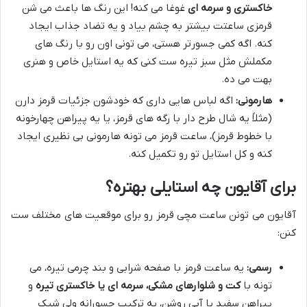
خاکستری و سرمه ای
غوغا می کنه! این رنگ ها باعث می شن
قرمزی ساعتت بیشتر به چشم بیاد و یه تضاد جذاب ایجاد
کنه. اگه کمی جسورتر هستی، می تونی اون رو با رنگ های
مکملش مثل سبز تیره ست کنی که یه استایل خاص و هنری
بهت می ده.
هارمونی:
اگه لباس هایی داری که خودشون جزئیات قرمز دارن
(مثلاً یه شال طرح دار با رگه های قرمز، یا یه پیراهن چهارخونه
با خطوط قرمز)، ساعت قرمز می تونه هارمونی بی نظیری ایجاد
کنه و کل استایل تو رو تکمیل کنه.
برای آقایون چه استایلی بهتره؟
آقایون می تونن ساعت مچی قرمز رو برای موقعیت های مختلف ست
کنن:
رسمی:
یه ساعت قرمز با صفحه شرابی و بند چرمی تیره، می
تونه با
کت و شلوارهای مشکی، سرمه ای یا خاکستری تیره
و
پیراهن سفید یا آبی روشن، یه ترکیب جسورانه ولی شیک