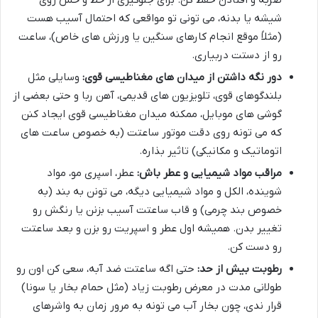
شیشه یا بدنه، می تونی تو مواقعی که احتمال آسیب هست
(مثلاً موقع انجام کارهای سنگین یا ورزش های خاص)، ساعت
رو از دستت دربیاری.
دور نگه داشتن از میدان های مغناطیسی قوی:
وسایلی مثل
بلندگوهای قوی، تلویزیون های قدیمی، آهن ربا و حتی بعضی از
گوشی های موبایل، ممکنه میدان مغناطیسی قوی ایجاد کنن
که می تونه روی دقت موتور ساعتت (به خصوص ساعت های
اتوماتیک و مکانیکی) تاثیر بذاره.
مراقب مواد شیمیایی و عطر باش:
عطر، اسپری مو، مواد
شوینده، الکل و مواد شیمیایی دیگه، می تونن به بند (به
خصوص بند چرمی) و قاب ساعتت آسیب بزنن یا رنگش رو
تغییر بدن. همیشه اول عطر و اسپریت رو بزن و بعد ساعتت
رو دست کن.
رطوبت بیش از حد:
حتی اگه ساعتت ضد آبه، سعی کن اون رو
طولانی مدت در معرض رطوبت زیاد (مثل حمام بخار یا سونا)
قرار ندی، چون بخار آب می تونه به مرور زمان به واشرهای