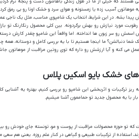
ی هستند که خیلی از ما در طول زندگی باهاشون دست و پنجه نرم کردیم
به موهاتون آسیب زده یا زمستونه و هوای سرد و خشک اونا رو بی رمق کرده
پیدا بشه. در این شرایط، انتخاب یک شامپوی مناسب، مثل یک ناجی عم
رطوبت مورد نیازش رو بهش برگردونه. بین کلی محصول رنگارنگ تو بازار
اسمش رو سر زبون ها انداخته. اما واقعاً این شامپو چقدر کارش درسته
شما دنبالشن؟ ما اینجا هستیم تا با یه بررسی کامل و دوستانه، همه چی
 عمل می کنه و آیا ارزشش رو داره که توی روتین مراقبت از موهاتون جا
موهای خشک بایو اسکین پلاس
ه ریز ترکیبات و اثربخشی این شامپو رو بررسی کنیم، بهتره یه آشنایی کل
ن بار با یه محصول جدید تو حماممون آشنا میشیم.
ت که تو حوزه محصولات مراقبت از پوست و مو، تونسته جای خودش رو بی
د، استفاده از ترکیبات طبیعی و گیاهی در کنار علم روزه. یعنی هم سعی م