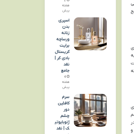
2
ی
هفته
پیش
ج
اسپری
بدن
زنانه
ورساچه
برایت
ی
کریستال
ه
بادی کر |
ت
نقد
ه
جامع
4
هفته
پیش
سرم
کافئین
ی
دور
م
چشم
ژنوبایوتی
ر
ک | نقد
و