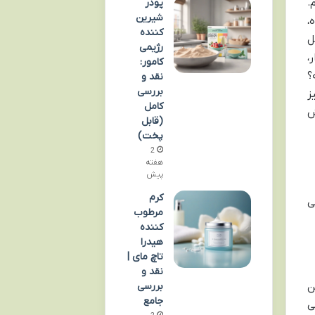
.
پودر
شیرین
،
کننده
ل
رژیمی
،
کامور:
؟
نقد و
بررسی
ز
کامل
ش
(قابل
پخت)
2
هفته
پیش
کرم
ی
مرطوب
کننده
هیدرا
تاچ مای |
نقد و
بررسی
ن
جامع
ی