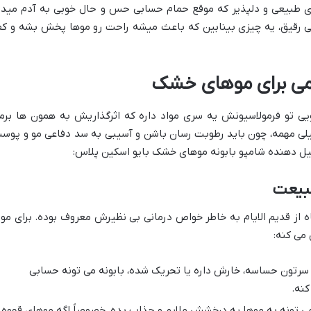
ی طبیعی و دلپذیر که موقع حمام حسابی حس و حال خوبی به آدم میده
لی رقیق، یه چیزی بینابین که باعث میشه راحت رو موها پخش بشه و ک
لمی برای موهای خشک
یی تو فرمولاسیونش یه سری مواد داره که اثرگذاریش به همون ها برم
یلی مهمه، چون باید رطوبت رسان باشن و آسیبی به سد دفاعی مو و پوس
شکیل دهنده شامپو بابونه موهای خشک بایو اسکین پلاس:
طبیعت
 از قدیم الایام به خاطر خواص درمانی بی نظیرش معروف بوده. برای مو 
می کنه:
رتون حساسه، خارش داره یا تحریک شده، بابونه می تونه حسابی
کنه.
ی تونه به موها یه درخشش ملایم و جذاب بده، خصوصاً اگه موهای قهوه