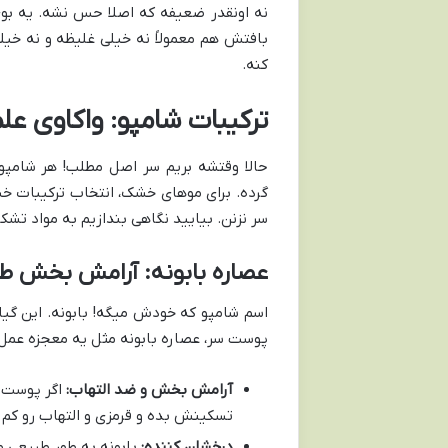
نه اونقدر ضعیفه که اصلا حس نشه. یه بو
بافتش هم معمولاً نه خیلی غلیظه و نه خی
کنه.
ترکیبات شامپو: واکاوی ع
حالا وقتشه بریم سر اصل مطلب! هر شامپو
گرده. برای موهای خشک، انتخاب ترکیبات خ
سر نزنن. بیایید نگاهی بندازیم به مواد ت
عصاره بابونه: آرامش بخش 
اسم شامپو که خودش میگه! بابونه. این گیاه
پوست سر، عصاره بابونه مثل یه معجزه عمل 
آرامش بخش و ضد التهاب:
اگر پوست س
تسکینش بده و قرمزی و التهاب رو کم 
درخشان کننده:
بابونه به طور طبیعی م