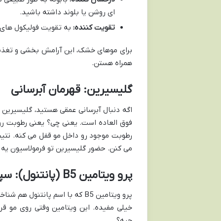
ای روشن یا بلوند داشته باشید.
تقویت کننده:
به تقویت فولیکول های 
برای موهای خشک، این آرامش بخشی و تغذ
همراه هستن.
گلیسیرین: قهرمان آبرسانی
اگه دنبال آبرسانی عمقی هستید، گلیسیرین
فوق العاده است. یعنی چی؟ یعنی رطوبت رو 
رطوبت موجود رو داخل مو قفل می کنه. نتیج
می کنن. حضور گلیسیرین تو فرمولاسیون یه
پرو ویتامین B5 (پانتنول): سپر محافظ مو
پرو ویتامین B5 که با اسم پانت
خیلی مفیده. این ویتامین وقتی روی مو ق
چیه؟