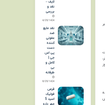
لایف –
نقد و
بررسی
14/09/1404
ر
نقد مایع
ضد
عفونی
کننده
دست
ت
پی اس
جی |
،
کامل و
ز
بی
طرفانه
08/09/1404
قرص
ه
فولیک
ش
اسید 5
مهر دارو