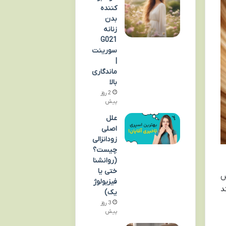
کننده
بدن
زنانه
G021
سورینت
|
ماندگاری
بالا
2 روز
پیش
علل
اصلی
زودانزالی
چیست؟
(روانشنا
ختی یا
س
فیزیولوژ
د
یک)
3 روز
پیش