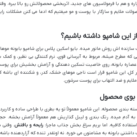
اره و هم با فرمولاسیون های جدید، اثربخشی محصولاتش رو بالا ببره. وقت
صولات ملایم و سازگار با پوست و مو میفتیم که ادعا می کنن مشکلات رای
از این شامپو داشته باشیم؟
سازنده اش روش مانور میده. بایو اسکین پلاس برای شامپو بابونه موها
ه مطرح میشه، مربوط به آبرسانی قوی، نرم کنندگی بی نظیر، و کمک ب
صاره بابونه، روی خاصیت تسکین دهندگی و آرامش بخشیش برای پوس
کل، این شامپو قرار است ناجی موهای خشک، کدر، و شکننده ای باشه ک
 ملایم و ضد التهاب برای پوست سرشون.
 بوی محصول
ته بندی محصوله. این شامپو معمولاً تو یه بطری با طراحی ساده و کاربرد
 آدم میده. رنگ بندی و لیبل گذاریش هم معمولاً آرامش بخشه. حج
استفاده کافیه. اما بریم سراغ بخش جذاب ماجرا:
رایحه و بافتش
. وقتی د
 داشتنی بابونه به مشامتون می خوره. نه اونقدر تنده که آزاردهنده باشه 