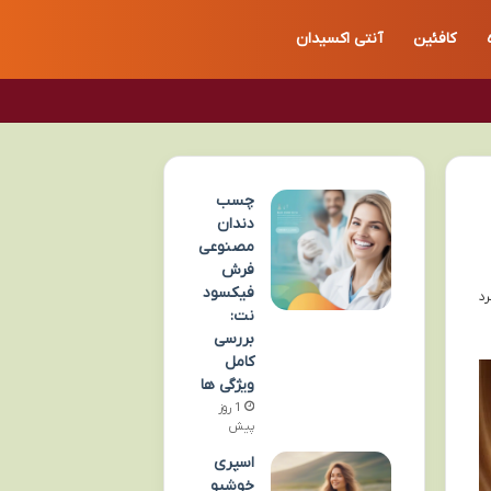
کافئین
آنتی اکسیدان
چسب
دندان
مصنوعی
فرش
فیکسود
نت:
بررسی
کامل
ویژگی ها
1 روز
پیش
اسپری
خوشبو