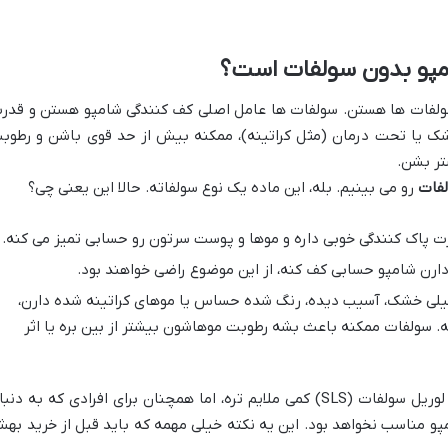
امپو بدون سولفات است؟
، سولفات ها هستن. سولفات ها عامل اصلی کف کنندگی شامپو هستن و قدر
 خشک یا تحت درمان (مثل کراتینه)، ممکنه بیش از حد قوی باشن و رطوب
تر بشن.
لفات
رو می بینیم. بله، این ماده یک نوع سولفاته. حالا این یعنی چی؟
 پاک کنندگی خوبی داره و موها و پوست سرتون رو حسابی تمیز می کنه.
ن شامپو حسابی کف کنه، از این موضوع راضی خواهند بود.
یلی خشک، آسیب دیده، رنگ شده حساس یا موهای کراتینه شده دارن،
. سولفات ممکنه باعث بشه رطوبت موهاشون بیشتر از بین بره یا اثر
پس، با اینکه این سولفات نسبت به سدیم لوریل سولفات (SLS) کمی ملایم تره، اما همچنان برای افرادی که به دن
پو مناسب نخواهد بود. این یه نکته خیلی مهمه که باید قبل از خرید به