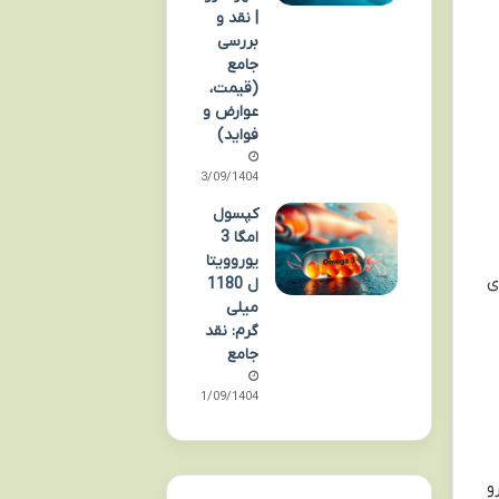
| نقد و
بررسی
جامع
(قیمت،
عوارض و
فواید)
03/09/1404
کپسول
امگا 3
یوروویتا
ی
ل 1180
میلی
گرم: نقد
جامع
01/09/1404
و