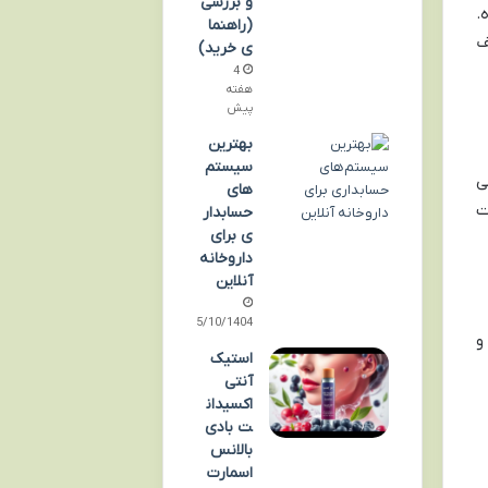
و بررسی
.
(راهنما
ف
ی خرید)
4
هفته
پیش
بهترین
سیستم‌
ی
های
ت
حسابدار
ی برای
داروخانه
آنلاین
05/10/1404
و
استیک
آنتی
اکسیدان
ت بادی
بالانس
اسمارت