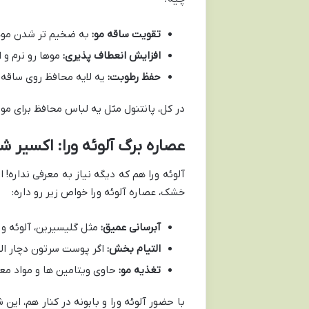
تقویت ساقه مو:
به ضخیم تر شدن موه
افزایش انعطاف پذیری:
موها رو نرم و 
حفظ رطوبت:
یه لایه محافظ روی ساقه 
در کل، پانتنول مثل یه لباس محافظ برای 
عصاره برگ آلوئه ورا: اکسیر 
آلوئه ورا هم که دیگه نیاز به معرفی نداره!
خشک، عصاره آلوئه ورا خواص زیر رو داره:
آبرسانی عمیق:
مثل گلیسیرین، آلوئه ور
التیام بخش:
اگر پوست سرتون دچار الت
تغذیه مو:
حاوی ویتامین ها و مواد مع
با حضور آلوئه ورا و بابونه در کنار هم، ا