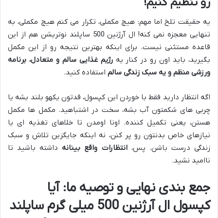
رو تنظیم کنیم!
یه حقیقت تلخ اما مهم: هیچ مکملی، تکرار می کنم هیچ مکملی، به
تنهایی معجزه نمی کنه! ال آرژنین 500 ساپلند نوتریشن هم از این
قاعده مستثنی نیست. برای اینکه بهترین نتیجه رو از این مکمل
بگیرید، باید اون رو در کنار یه
رژیم غذایی سالم و متعادل، برنامه
ورزشی منظم و یه سبک زندگی سالم
استفاده کنید.
اگه انتظار دارید فقط با خوردن این کپسول، قدتون یکهو بلند بشه یا
چربی های شکمتون آب بشه، سخت در اشتباهید. مکمل ها مکمل
هستن، یعنی تکمیل کننده. اونا اومدن تا خلاهای تغذیه ای یا
نیازهای خاص بدنتون رو پر کنن، نه اینکه جایگزین تلاش و سبک
زندگی درست باشن. پس،
انتظارات واقع بینانه
داشته باشید تا
ناامید نشید.
جمع بندی نهایی و توصیه ما: آیا
کپسول ال آرژنین 500 میلی گرم ساپلند