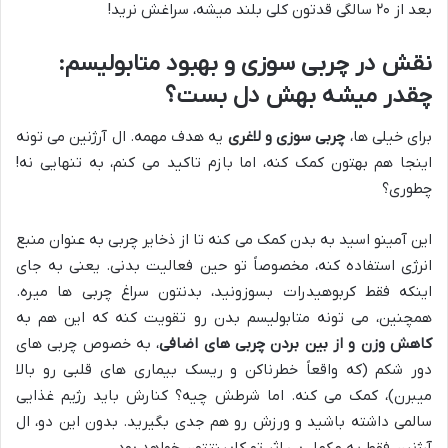
بعد از ۲۰ سالگی قدتون کلی بلند میشه، سراغش نرید!
نقش در چربی سوزی و بهبود متابولیسم:
چقدر میشه بهش دل بست؟
برای خیلی ها،
چربی سوزی و لاغری
یه هدف مهمه. ال آرژنین می تونه
اینجا هم بهتون کمک کنه، اما بازم تاکید می کنم، به تنهایی نه!
چطوری؟
این آمینو اسید به بدن کمک می کنه تا از ذخایر چربی به عنوان منبع
انرژی استفاده کنه، مخصوصاً تو حین فعالیت بدنی. یعنی به جای
اینکه فقط کربوهیدرات بسوزونید، بدنتون سراغ چربی ها میره.
همچنین، می تونه متابولیسم بدن رو تقویت کنه که این هم به
کاهش وزن و از بین بردن چربی های اضافی
، به خصوص چربی های
دور شکم (که واقعاً خطرناکن و ریسک بیماری های قلبی رو بالا
میبرن)، کمک می کنه. اما شرطش چیه؟ کنارش باید رژیم غذایی
سالمی داشته باشید و ورزش رو هم جدی بگیرید. بدون این دو، ال
آرژنین فقط یه مکمل بی اثر تو کابینتتون خواهد بود.