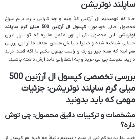
ساپلند نوتریشن
حالا که فهمیدیم ال آرژنین کلاً چیه و چه کارایی داره، بریم سراغ
محصول اصلی خودمون:
کپسول ال آرژنین 500 میلی گرم ساپلند
نوتریشن
. این محصول یکی از اون مکمل هاییه که تو بازار ایران
حسابی شناخته شده و خیلیا دنبالش هستن. هدف ما از این بررسی
هم اینه که همه چیز رو رک و راست بهتون بگیم تا اگه قصد خرید
دارید، بدونید چی می خرید و چه انتظاراتی باید ازش داشته باشید.
بررسی تخصصی کپسول ال آرژنین 500
میلی گرم ساپلند نوتریشن: جزئیات
مهمی که باید بدونید
مشخصات و ترکیبات دقیق محصول: چی توش
داره؟
خب، بذارید یه کم فنی تر شیم و ببینیم دقیقاً چه خبره. هر کپسول از