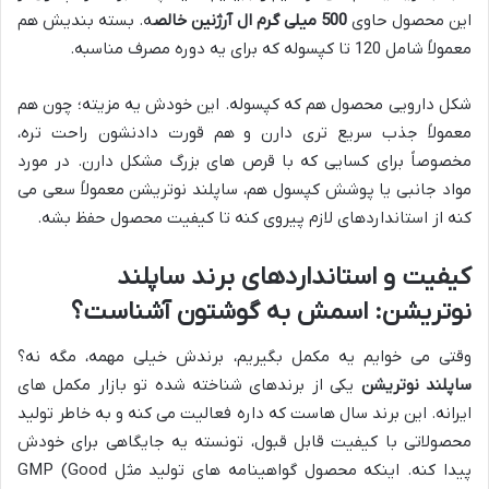
این محصول حاوی
500 میلی گرم ال آرژنین خالص
ه. بسته بندیش هم
معمولاً شامل 120 تا کپسوله که برای یه دوره مصرف مناسبه.
شکل دارویی محصول هم که کپسوله. این خودش یه مزیته؛ چون هم
معمولاً جذب سریع تری دارن و هم قورت دادنشون راحت تره،
مخصوصاً برای کسایی که با قرص های بزرگ مشکل دارن. در مورد
مواد جانبی یا پوشش کپسول هم، ساپلند نوتریشن معمولاً سعی می
کنه از استانداردهای لازم پیروی کنه تا کیفیت محصول حفظ بشه.
کیفیت و استانداردهای برند ساپلند
نوتریشن: اسمش به گوشتون آشناست؟
وقتی می خوایم یه مکمل بگیریم، برندش خیلی مهمه، مگه نه؟
ساپلند نوتریشن
یکی از برندهای شناخته شده تو بازار مکمل های
ایرانه. این برند سال هاست که داره فعالیت می کنه و به خاطر تولید
محصولاتی با کیفیت قابل قبول، تونسته یه جایگاهی برای خودش
پیدا کنه. اینکه محصول گواهینامه های تولید مثل GMP (Good