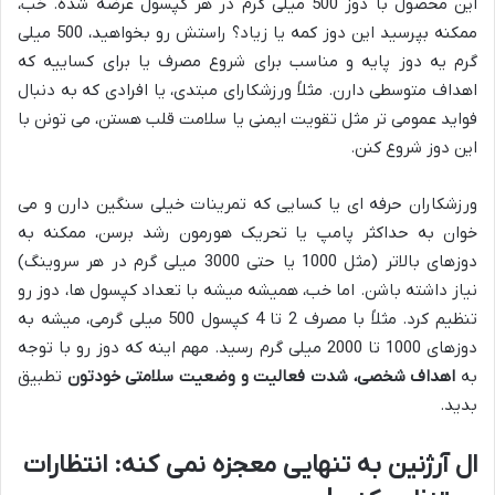
این محصول با دوز 500 میلی گرم در هر کپسول عرضه شده. خب،
ممکنه بپرسید این دوز کمه یا زیاد؟ راستش رو بخواهید، 500 میلی
گرم یه دوز پایه و مناسب برای شروع مصرف یا برای کساییه که
اهداف متوسطی دارن. مثلاً ورزشکارای مبتدی، یا افرادی که به دنبال
فواید عمومی تر مثل تقویت ایمنی یا سلامت قلب هستن، می تونن با
این دوز شروع کنن.
ورزشکاران حرفه ای یا کسایی که تمرینات خیلی سنگین دارن و می
خوان به حداکثر پامپ یا تحریک هورمون رشد برسن، ممکنه به
دوزهای بالاتر (مثل 1000 یا حتی 3000 میلی گرم در هر سروینگ)
نیاز داشته باشن. اما خب، همیشه میشه با تعداد کپسول ها، دوز رو
تنظیم کرد. مثلاً با مصرف 2 تا 4 کپسول 500 میلی گرمی، میشه به
دوزهای 1000 تا 2000 میلی گرم رسید. مهم اینه که دوز رو با توجه
به
اهداف شخصی، شدت فعالیت و وضعیت سلامتی خودتون
تطبیق
بدید.
ال آرژنین به تنهایی معجزه نمی کنه: انتظارات