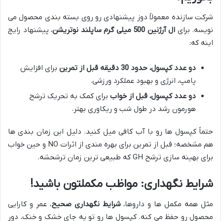
شرکت سازنده معمولاً دوز پیشنهادی رو روی بسته بندی محصول می
نویسه. برای
ال آرژنین 500 میلی گرم ساپلند نوتریشن
، پیشنهاد رایج
اینه که:
دو عدد کپسول، حدود 30 دقیقه قبل از تمرین
برای افزایش
پامپ، انرژی و بهبود عملکرد ورزشی.
دو عدد کپسول، قبل از خواب
برای کمک به تحریک ترشح
هورمون رشد در طول شب و ریکاوری بهتر.
حتماً کپسول ها رو با آب کافی میل کنید. دلیل این زمان بندی ها
هم مشخصه؛ قبل از تمرین برای بهره مندی از اثرات NO و حین خواب
برای بهینه سازی ترشح GH که طبیعی ترین زمان ترشحشه.
شرایط نگهداری: مواظب مکملتون باشید!
مثل همه مکمل ها و داروها،
شرایط نگهداری صحیح
، عمر و کارایی
محصول رو حفظ می کنه. کپسول ها رو تو یه جای خشک و خنک، دور