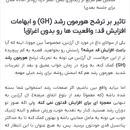
برای جلسه بعدی!
تاثیر بر ترشح هورمون رشد (GH) و ابهامات
افزایش قد: واقعیت ها رو بدون اغراق!
یکی از سوالای داغ در مورد ال آرژنین، مخصوصاً بین جوونا، اینه که آیا
باعث افزایش قد میشه؟
راستش رو بخواهید، قضیه یه کم پیچیده
تر از این حرفاست. ال آرژنین می تونه به تحریک ترشح
هورمون رشد
(GH)
کمک کنه، به ویژه در زمان خواب عمیق و بعد از تمرینات
شدید. هورمون رشد هم که اسمش روشه، برای رشد خیلی مهمه.
اما بیاید واقع بین باشیم: اگر صفحات رشد استخوانی شما بسته
شده باشه (که معمولاً بعد از بلوغ اتفاق میفته)، ال آرژنین به
تنهایی
معجزه ای برای افزایش قدتون نمی کنه
. ولی اگه هنوز تو
دوران رشد هستید، کنار یه تغذیه خوب، ورزش منظم و البته ژنتیک
خوب، می تونه یه عامل حمایتی باشه و بهتون کمک کنه تا به حداکثر
پتانسیل قدی خودتون برسید. پس، به هیچ عنوان با این انتظار که