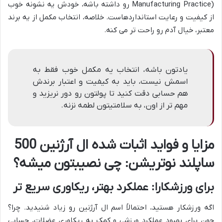
Manufacturing Practice) رو داشته باشه، خودش یه نشونه خوب
از کیفیت و رعایت استانداردهاست. خلاصه، انتخاب مکمل از یه برند
معتبر، خیال آدم رو راحت تر می کنه.
یادتون باشه، انتخاب یه مکمل خوب فقط به
اسمش نیست، باید به کیفیت و اعتبار برندش
هم حسابی دقت کنید تا پولتون رو دور نریزید و
مهم تر از اون، به سلامتیتون لطمه نزنه.
مزایا و فواید اثبات شده ال آرژنین 500
ساپلند نوتریشن: چی نصیبتون میشه؟
برای ورزشکارا: عملکرد بهتر، ریکاوری سریع تر
اگه ورزشکار هستید، احتمالاً اسم ال آرژنین رو زیاد شنیدید. چرا؟
چون برای بهبود عملکرد ورزشی و کمک به ریکاوری عضلات، حسابی