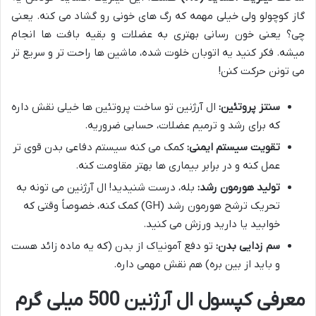
گاز کوچولو ولی خیلی مهمه که رگ های خونی رو گشاد می کنه. یعنی
چی؟ یعنی خون رسانی بهتری به عضلات و بقیه بافت ها انجام
میشه. فکر کنید یه اتوبان خلوت شده، ماشین ها راحت تر و سریع تر
می تونن حرکت کنن!
سنتز پروتئین:
ال آرژنین تو ساخت پروتئین ها خیلی نقش داره
که برای رشد و ترمیم عضلات، حسابی ضروریه.
تقویت سیستم ایمنی:
کمک می کنه سیستم دفاعی بدن قوی تر
عمل کنه و در برابر بیماری ها بهتر مقاومت کنه.
تولید هورمون رشد:
بله، درست شنیدید! ال آرژنین می تونه به
تحریک ترشح هورمون رشد (GH) کمک کنه، خصوصاً وقتی که
خوابید یا دارید ورزش می کنید.
سم زدایی بدن:
تو دفع آمونیاک از بدن (که یه ماده زائد هست
و باید از بین بره) هم نقش مهمی داره.
معرفی کپسول ال آرژنین 500 میلی گرم