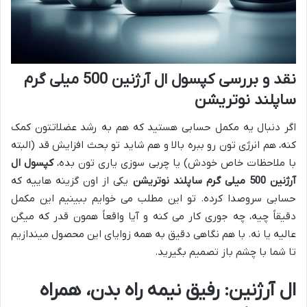
نقد و بررسی کپسول ال آرژنین 500 میلی گرم
ساپلند نوتریشن
اگر دنبال یه مکمل حسابی هستید که هم به رشد عضلاتتون کمک
کنه، هم انرژی تون رو ببره بالا و هم شاید تو بحث افزایش قد (البته
با ملاحظات خاص خودش) یا چربی سوزی یاری تون بده،
کپسول ال
آرژنین 500 میلی گرم ساپلند نوتریشن
یکی از اون گزینه هاییه که
حسابی سروصدا کرده. تو این مطلب می خوایم ببینیم این مکمل
دقیقاً چیه، چه جوری کار می کنه و آیا واقعاً همون قدر که میگن
عالیه یا نه. با هم نگاهی دقیق به همه زوایای این محصول میندازیم
تا شما با چشم باز تصمیم بگیرید.
ال آرژنین: رفیق نیمه راه بدن، همراه