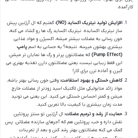
کارآمده.
افزایش تولید نیتریک اکساید (NO):
گفتیم که ال آرژنین پیش
ساز نیتریک اکسایده. نیتریک اکساید رگ ها رو گشاد می کنه،
خون رسانی به عضلات بیشتر میشه، اکسیژن و مواد غذایی
بیشتری بهشون میرسه. نتیجه؟ یه حسابی به اسم
پامپ
(Pump Effect)
که عضلاتتون پرتر و رگ ها نمایان تر میشن.
این فقط زیبایی نیست، یعنی عضلاتتون دارن تغذیه بهتری می
گیرن و آماده ترن برای کار!
کاهش خستگی و بهبود استقامت:
وقتی خون رسانی بهتر باشه،
مواد زائد متابولیکی مثل لاکتیک اسید زودتر از عضلات خارج
میشن و کمتر احساس خستگی می کنید. این یعنی می تونید
مدت زمان بیشتری با کیفیت بالا تمرین کنید.
حمایت از رشد و ترمیم عضلات:
ال آرژنین تو سنتز پروتئین
نقش داره و خب، پروتئین هم که آجرهای سازنده عضلاتن. پس
کمک می کنه عضلاتتون بهتر رشد کنن و بعد از تمرینات
سنگین هم سریع تر ریکاوری بشن. کمتر درد، زودتر آماده شدن