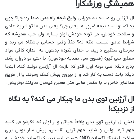
همیشگی ورزشکارا
ال آرژنین رو میشه یه جورایی
رفیق نیمه راه بدن
صدا زد؛ چرا؟ چون
یه آمینو اسید نیمه ضروریه. یعنی چی؟ یعنی بدن ما تو شرایط عادی
و سلامت خودش، می تونه خودش اونو بسازه. ولی خب، همیشه که
شرایط عادی نیست، مگه نه؟ مثلاً وقتی حسابی باشگاه می رید و
تمرینای سنگین دارید، یا خدای نکرده بدنتون به اندازه کافی مواد
مغذی نمی گیره (همون سوء تغذیه خودمون)، یا حتی تو دوران رشد،
بدن دیگه نمی تونه اون قدر که لازمه ال آرژنین تولید کنه. اینجا
دیگه باید دست به کار شد و از بیرون بهش کمک رسوند، یا از طریق
غذاهای خاص یا با مکمل هایی مثل همین کپسول ساپلند نوتریشن.
ال آرژنین توی بدن ما چیکار می کنه؟ یه نگاه
از نزدیک!
نقش ال آرژنین توی بدن واقعاً حیاتی و از اونی که فکرشو می کنید
مهم تره. اولین و شاید مهم ترین نقشش، پیش ساز بودن برای
ساخت
نیتریک اکساید (NO)
هست. این نیتریک اکساید خودش یه