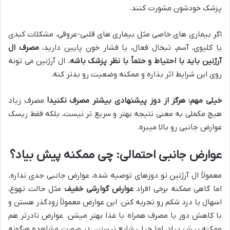
پزشک خودشون مشورت کنند.
اگر بیماری های خاصی مثل بیماری های قلبی-عروقی، مشکلات کبدی
یا کلیوی، آسم، تبخال فعال، یا فشار خون پایین دارید،
مصرف ال
آرژنین باید با احتیاط و حتماً با نظر پزشک باشه.
ال آرژنین می تونه
روی این شرایط اثر بذاره و ممکنه وضعیت رو بدتر کنه.
خیلی مهم:
هرگز از دوز پیشنهادی بیشتر مصرف نکنید!
مصرف زیاد
هیچ مکملی به معنی نتیجه بهتر و سریع تر نیست، بلکه فقط ریسک
عوارض جانبی رو بالا میبره.
عوارض جانبی احتمالی: چی ممکنه پیش بیاد؟
معمولاً ال آرژنین تو دوزهای توصیه شده، عوارض جانبی جدی نداره.
اما گاهی ممکنه برخی افراد
عوارض گوارشی خفیف
مثل حالت تهوع،
اسهال یا درد شکم رو تجربه کنن. این عوارض معمولاً زودگذر هستن و
با کاهش دوز یا مصرف همراه با غذا بهتر میشن. عوارض نادرتر هم
ممکنه پیش بیاد، اما خیلی شایع نیستن. در صورت مشاهده هرگونه