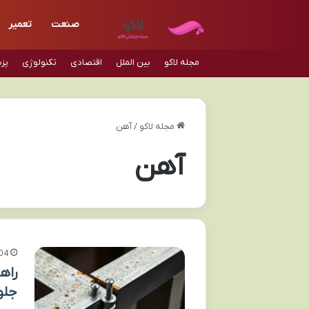
صنعت
تعمیر
مجله لاکو
بین الملل
اقتصادی
تکنولوژی
پز
مجله لاکو
/
آهن
آهن
04
راه
جلو