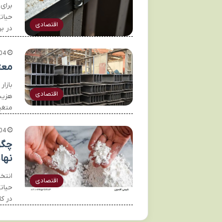
برای
حیات
اقتصادی
در ب
04
معت
بازا
اقتصادی
هزین
متغی
04
چگو
نها
انتخ
اقتصادی
حیاتی
در ک